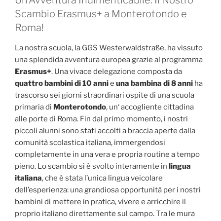
Un’Avventura Indimenticabile: Il Nostro
Scambio Erasmus+ a Monterotondo e
Roma!
La nostra scuola, la GGS Westerwaldstraße, ha vissuto
una splendida avventura europea grazie al programma
Erasmus+
. Una vivace delegazione composta da
quattro bambini di 10 anni
e
una bambina di 8 anni
ha
trascorso sei giorni straordinari ospite di una scuola
primaria di
Monterotondo
, un‘ accogliente cittadina
alle porte di Roma. Fin dal primo momento, i nostri
piccoli alunni sono stati accolti a braccia aperte dalla
comunità scolastica italiana, immergendosi
completamente in una vera e propria routine a tempo
pieno. Lo scambio si è svolto interamente in
lingua
italiana
, che è stata l’unica lingua veicolare
dell’esperienza: una grandiosa opportunità per i nostri
bambini di mettere in pratica, vivere e arricchire il
proprio italiano direttamente sul campo. Tra le mura