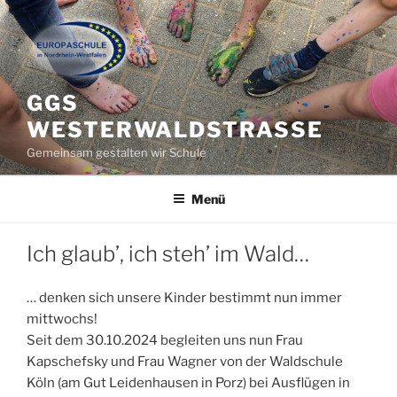
Zum
Inhalt
springen
GGS
WESTERWALDSTRASSE
Gemeinsam gestalten wir Schule
Menü
Ich glaub’, ich steh’ im Wald…
… denken sich unsere Kinder bestimmt nun immer
mittwochs!
Seit dem 30.10.2024 begleiten uns nun Frau
Kapschefsky und Frau Wagner von der Waldschule
Köln (am Gut Leidenhausen in Porz) bei Ausflügen in