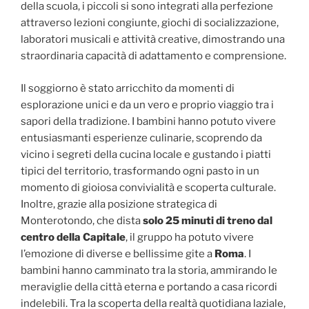
della scuola, i piccoli si sono integrati alla perfezione
attraverso lezioni congiunte, giochi di socializzazione,
laboratori musicali e attività creative, dimostrando una
straordinaria capacità di adattamento e comprensione.
Il soggiorno è stato arricchito da momenti di
esplorazione unici e da un vero e proprio viaggio tra i
sapori della tradizione. I bambini hanno potuto vivere
entusiasmanti esperienze culinarie, scoprendo da
vicino i segreti della cucina locale e gustando i piatti
tipici del territorio, trasformando ogni pasto in un
momento di gioiosa convivialità e scoperta culturale.
Inoltre, grazie alla posizione strategica di
Monterotondo, che dista
solo 25 minuti di treno dal
centro della Capitale
, il gruppo ha potuto vivere
l’emozione di diverse e bellissime gite a
Roma
. I
bambini hanno camminato tra la storia, ammirando le
meraviglie della città eterna e portando a casa ricordi
indelebili. Tra la scoperta della realtà quotidiana laziale,