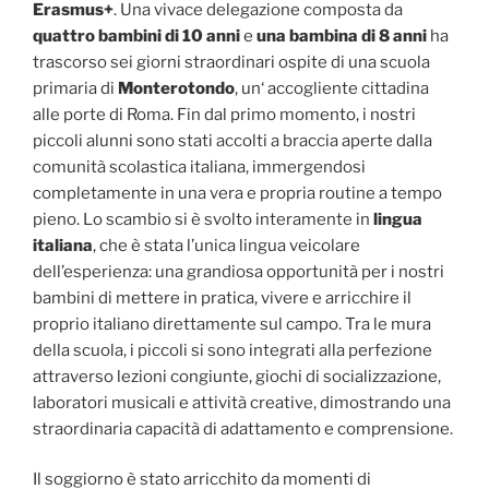
Erasmus+
. Una vivace delegazione composta da
quattro bambini di 10 anni
e
una bambina di 8 anni
ha
trascorso sei giorni straordinari ospite di una scuola
primaria di
Monterotondo
, un‘ accogliente cittadina
alle porte di Roma. Fin dal primo momento, i nostri
piccoli alunni sono stati accolti a braccia aperte dalla
comunità scolastica italiana, immergendosi
completamente in una vera e propria routine a tempo
pieno. Lo scambio si è svolto interamente in
lingua
italiana
, che è stata l’unica lingua veicolare
dell’esperienza: una grandiosa opportunità per i nostri
bambini di mettere in pratica, vivere e arricchire il
proprio italiano direttamente sul campo. Tra le mura
della scuola, i piccoli si sono integrati alla perfezione
attraverso lezioni congiunte, giochi di socializzazione,
laboratori musicali e attività creative, dimostrando una
straordinaria capacità di adattamento e comprensione.
Il soggiorno è stato arricchito da momenti di