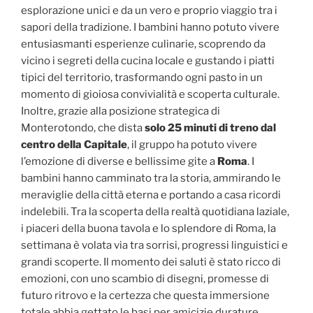
esplorazione unici e da un vero e proprio viaggio tra i
sapori della tradizione. I bambini hanno potuto vivere
entusiasmanti esperienze culinarie, scoprendo da
vicino i segreti della cucina locale e gustando i piatti
tipici del territorio, trasformando ogni pasto in un
momento di gioiosa convivialità e scoperta culturale.
Inoltre, grazie alla posizione strategica di
Monterotondo, che dista
solo 25 minuti di treno dal
centro della Capitale
, il gruppo ha potuto vivere
l’emozione di diverse e bellissime gite a
Roma
. I
bambini hanno camminato tra la storia, ammirando le
meraviglie della città eterna e portando a casa ricordi
indelebili. Tra la scoperta della realtà quotidiana laziale,
i piaceri della buona tavola e lo splendore di Roma, la
settimana è volata via tra sorrisi, progressi linguistici e
grandi scoperte. Il momento dei saluti è stato ricco di
emozioni, con uno scambio di disegni, promesse di
futuro ritrovo e la certezza che questa immersione
totale abbia gettato le basi per amicizie durature,