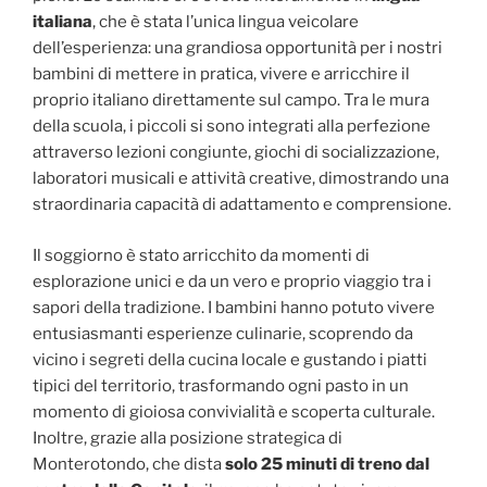
italiana
, che è stata l’unica lingua veicolare
dell’esperienza: una grandiosa opportunità per i nostri
bambini di mettere in pratica, vivere e arricchire il
proprio italiano direttamente sul campo. Tra le mura
della scuola, i piccoli si sono integrati alla perfezione
attraverso lezioni congiunte, giochi di socializzazione,
laboratori musicali e attività creative, dimostrando una
straordinaria capacità di adattamento e comprensione.
Il soggiorno è stato arricchito da momenti di
esplorazione unici e da un vero e proprio viaggio tra i
sapori della tradizione. I bambini hanno potuto vivere
entusiasmanti esperienze culinarie, scoprendo da
vicino i segreti della cucina locale e gustando i piatti
tipici del territorio, trasformando ogni pasto in un
momento di gioiosa convivialità e scoperta culturale.
Inoltre, grazie alla posizione strategica di
Monterotondo, che dista
solo 25 minuti di treno dal