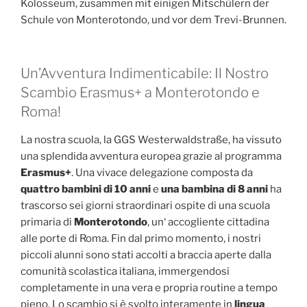
Kolosseum, zusammen mit einigen Mitschülern der
Schule von Monterotondo, und vor dem Trevi-Brunnen.
Un’Avventura Indimenticabile: Il Nostro
Scambio Erasmus+ a Monterotondo e
Roma!
La nostra scuola, la GGS Westerwaldstraße, ha vissuto
una splendida avventura europea grazie al programma
Erasmus+
. Una vivace delegazione composta da
quattro bambini di 10 anni
e
una bambina di 8 anni
ha
trascorso sei giorni straordinari ospite di una scuola
primaria di
Monterotondo
, un‘ accogliente cittadina
alle porte di Roma. Fin dal primo momento, i nostri
piccoli alunni sono stati accolti a braccia aperte dalla
comunità scolastica italiana, immergendosi
completamente in una vera e propria routine a tempo
pieno. Lo scambio si è svolto interamente in
lingua