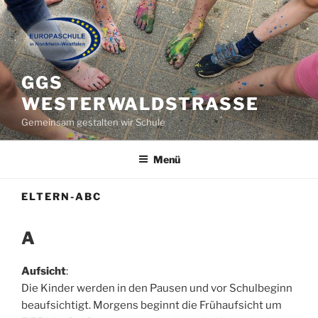
Zum
Inhalt
springen
GGS
WESTERWALDSTRASSE
Gemeinsam gestalten wir Schule
Menü
ELTERN-ABC
A
Aufsicht
:
Die Kinder werden in den Pausen und vor Schulbeginn
beaufsichtigt. Morgens beginnt die Frühaufsicht um