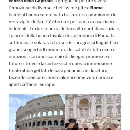
centro della Capitale
, il gruppo ha potuto vivere
l’emozione di diverse e bellissime gite a
Roma
. I
bambini hanno camminato tra la storia, ammirando le
meraviglie della città eterna e portando a casa ricordi
indelebili. Tra la scoperta della realtà quotidiana laziale,
i piaceri della buona tavola e lo splendore di Roma, la
settimana è volata via tra sorrisi, progressi linguistici e
grandi scoperte. Il momento dei saluti è stato ricco di
emozioni, con uno scambio di disegni, promesse di
futuro ritrovo e la certezza che questa immersione
totale abbia gettato le basi per amicizie durature,
facendo crescere i nostri alunni come veri, curiosi e
aperti cittadini europei.