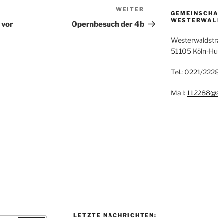
WEITER
Nächster
GEMEINSCH
WESTERWAL
Beitrag
 vor
Opernbesuch der 4b
Westerwaldstr
51105 Köln-H
Tel.: 0221/22
Mail:
112288@s
LETZTE NACHRICHTEN: