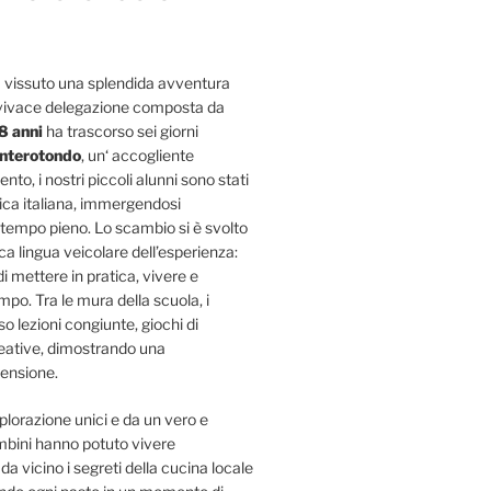
 vissuto una splendida avventura
 vivace delegazione composta da
8 anni
ha trascorso sei giorni
nterotondo
, un‘ accogliente
to, i nostri piccoli alunni sono stati
tica italiana, immergendosi
tempo pieno. Lo scambio si è svolto
ica lingua veicolare dell’esperienza:
i mettere in pratica, vivere e
ampo. Tra le mura della scuola, i
so lezioni congiunte, giochi di
creative, dimostrando una
ensione.
plorazione unici e da un vero e
bambini hanno potuto vivere
a vicino i segreti della cucina locale