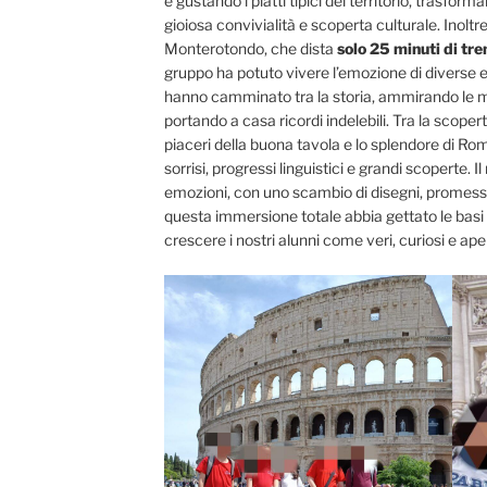
e gustando i piatti tipici del territorio, trasfo
gioiosa convivialità e scoperta culturale. Inoltre
Monterotondo, che dista
solo 25 minuti di tre
gruppo ha potuto vivere l’emozione di diverse e
hanno camminato tra la storia, ammirando le me
portando a casa ricordi indelebili. Tra la scoperta
piaceri della buona tavola e lo splendore di Rom
sorrisi, progressi linguistici e grandi scoperte. 
emozioni, con uno scambio di disegni, promesse 
questa immersione totale abbia gettato le basi
crescere i nostri alunni come veri, curiosi e aper