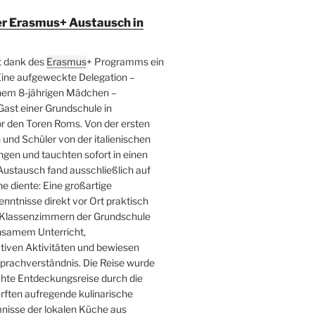
er Erasmus+ Austausch in
t dank des
Erasmus
+ Programms ein
Eine aufgeweckte Delegation –
inem 8-jährigen Mädchen –
ast einer Grundschule in
r den Toren Roms. Von der ersten
und Schüler von der italienischen
en und tauchten sofort in einen
Austausch fand ausschließlich auf
he diente: Eine großartige
kenntnisse direkt vor Ort praktisch
n Klassenzimmern der Grundschule
insamem Unterricht,
tiven Aktivitäten und bewiesen
prachverständnis. Die Reise wurde
chte Entdeckungsreise durch die
urften aufregende kulinarische
nisse der lokalen Küche aus