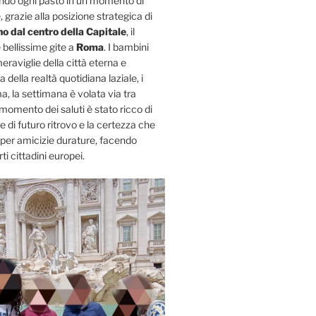
rmando ogni pasto in un momento di
, grazie alla posizione strategica di
no dal centro della Capitale
, il
 bellissime gite a
Roma
. I bambini
raviglie della città eterna e
 della realtà quotidiana laziale, i
a, la settimana è volata via tra
Il momento dei saluti è stato ricco di
di futuro ritrovo e la certezza che
 per amicizie durature, facendo
ti cittadini europei.