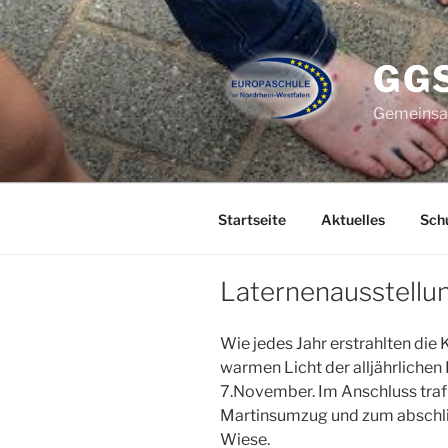
Zum
Inhalt
springen
GG
Gemeinsam
Startseite
Aktuelles
Schu
Laternenausstellu
Wie jedes Jahr erstrahlten di
warmen Licht der alljährlichen
7.November. Im Anschluss tr
Martinsumzug und zum abschli
Wiese.