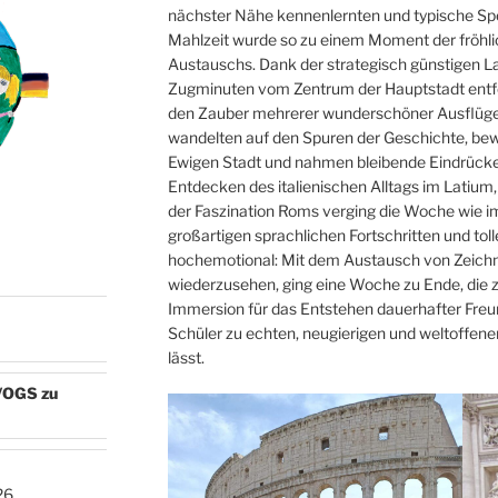
nächster Nähe kennenlernten und typische Spez
Mahlzeit wurde so zu einem Moment der fröhlic
Austauschs. Dank der strategisch günstigen L
Zugminuten vom Zentrum der Hauptstadt entfe
den Zauber mehrerer wunderschöner Ausflüge
wandelten auf den Spuren der Geschichte, be
Ewigen Stadt und nahmen bleibende Eindrück
Entdecken des italienischen Alltags im Latiu
der Faszination Roms verging die Woche wie im
großartigen sprachlichen Fortschritten und to
hochemotional: Mit dem Austausch von Zeich
N
wiederzusehen, ging eine Woche zu Ende, die ze
Immersion für das Entstehen dauerhafter Freun
Schüler zu echten, neugierigen und weltoffen
lässt.
e/OGS zu
26