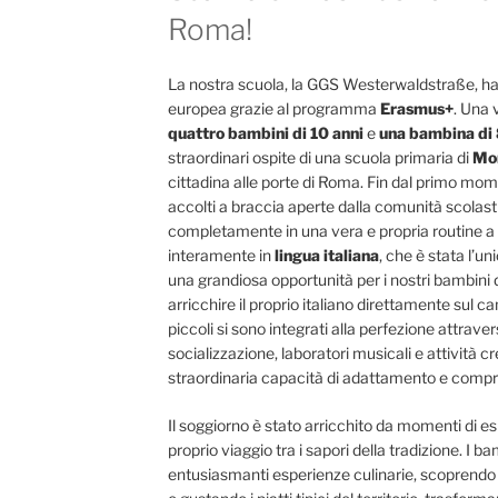
Roma!
La nostra scuola, la GGS Westerwaldstraße, ha
europea grazie al programma
Erasmus+
. Una
quattro bambini di 10 anni
e
una bambina di 
straordinari ospite di una scuola primaria di
Mo
cittadina alle porte di Roma. Fin dal primo momen
accolti a braccia aperte dalla comunità scolas
completamente in una vera e propria routine a 
interamente in
lingua italiana
, che è stata l’un
una grandiosa opportunità per i nostri bambini d
arricchire il proprio italiano direttamente sul c
piccoli si sono integrati alla perfezione attraver
socializzazione, laboratori musicali e attività 
straordinaria capacità di adattamento e compr
Il soggiorno è stato arricchito da momenti di es
proprio viaggio tra i sapori della tradizione. I 
entusiasmanti esperienze culinarie, scoprendo d