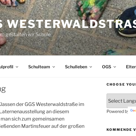
S WESTERWALDSTRAS
 gestalten wir Schule
lprofil
Schulteam
Schulleben
OGS
Elte
CHOOSE YOU
ng
e Klassen der GGS Westerwaldstraße im
Powered by
 Laternenausstellung an diesem
af man sich zum gemeinsamen
eßenden Martinsfeuer auf der großen
KOMMENDE 