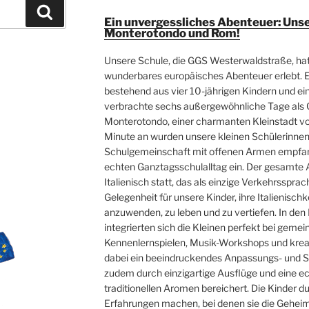
Suchen
Ein unvergessliches Abenteuer: Uns
Monterotondo und Rom!
Unsere Schule, die GGS Westerwaldstraße, ha
E
wunderbares europäisches Abenteuer erlebt. 
bestehend aus vier 10-jährigen Kindern und e
verbrachte sechs außergewöhnliche Tage als G
Monterotondo, einer charmanten Kleinstadt vo
Minute an wurden unsere kleinen Schülerinnen 
Schulgemeinschaft mit offenen Armen empfang
echten Ganztagsschulalltag ein. Der gesamte 
Italienisch statt, das als einzige Verkehrssprac
Gelegenheit für unsere Kinder, ihre Italienisch
anzuwenden, zu leben und zu vertiefen. In de
integrierten sich die Kleinen perfekt bei geme
Kennenlernspielen, Musik-Workshops und krea
dabei ein beeindruckendes Anpassungs- und S
zudem durch einzigartige Ausflüge und eine e
traditionellen Aromen bereichert. Die Kinder d
Erfahrungen machen, bei denen sie die Geheim