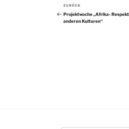
Beitragsnavigation
Vorheriger
ZURÜCK
Beitrag
Projektwoche „Afrika- Respekt
anderen Kulturen“