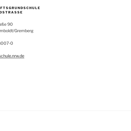
AFTSGRUNDSCHULE
DSTRASSE
aße 90
umboldt/Gremberg
28007-0
chule.nrw.de