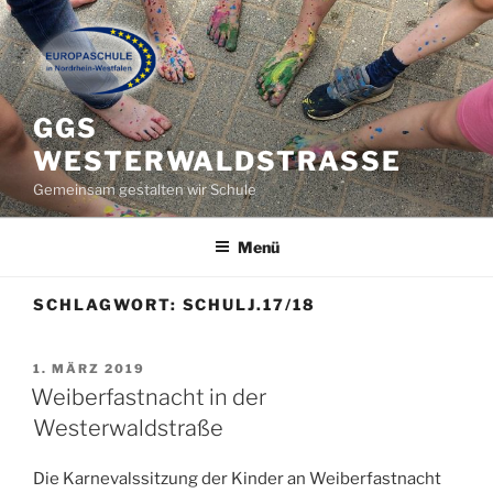
Zum
Inhalt
springen
GGS
WESTERWALDSTRASSE
Gemeinsam gestalten wir Schule
Menü
SCHLAGWORT:
SCHULJ.17/18
VERÖFFENTLICHT
1. MÄRZ 2019
AM
Weiberfastnacht in der
Westerwaldstraße
Die Karnevalssitzung der Kinder an Weiberfastnacht