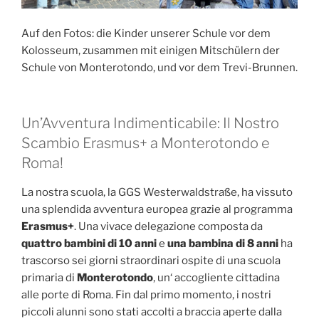
Auf den Fotos: die Kinder unserer Schule vor dem
Kolosseum, zusammen mit einigen Mitschülern der
Schule von Monterotondo, und vor dem Trevi-Brunnen.
Un’Avventura Indimenticabile: Il Nostro
Scambio Erasmus+ a Monterotondo e
Roma!
La nostra scuola, la GGS Westerwaldstraße, ha vissuto
una splendida avventura europea grazie al programma
Erasmus+
. Una vivace delegazione composta da
quattro bambini di 10 anni
e
una bambina di 8 anni
ha
trascorso sei giorni straordinari ospite di una scuola
primaria di
Monterotondo
, un‘ accogliente cittadina
alle porte di Roma. Fin dal primo momento, i nostri
piccoli alunni sono stati accolti a braccia aperte dalla