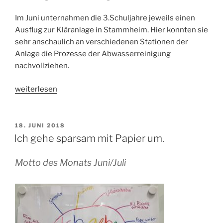
Im Juni unternahmen die 3.Schuljahre jeweils einen
Ausflug zur Kläranlage in Stammheim. Hier konnten sie
sehr anschaulich an verschiedenen Stationen der
Anlage die Prozesse der Abwasserreinigung
nachvollziehen.
„Ausflug
weiterlesen
zur
Kläranlage“
VERÖFFENTLICHT
18. JUNI 2018
AM
Ich gehe sparsam mit Papier um.
Motto des Monats Juni/Juli