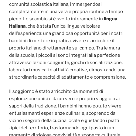
comunità scolastica italiana, immergendosi
completamente in una vera e propria routine a tempo
pieno. Lo scambio si è svolto interamente in
lingua
italiana
, che è stata l’unica lingua veicolare
dell’esperienza: una grandiosa opportunità per i nostri
bambini di mettere in pratica, vivere e arricchire il
proprio italiano direttamente sul campo. Tra le mura
della scuola, i piccoli si sono integrati alla perfezione
attraverso lezioni congiunte, giochi di socializzazione,
laboratori musicali e attività creative, dimostrando una
straordinaria capacità di adattamento e comprensione.
Il soggiorno è stato arricchito da momenti di
esplorazione unici e da un vero e proprio viaggio tra i
sapori della tradizione. I bambini hanno potuto vivere
entusiasmanti esperienze culinarie, scoprendo da
vicino i segreti della cucina locale e gustando i piatti
tipici del territorio, trasformando ogni pasto in un
momento di gioiosa convivialità e scoperta culturale.