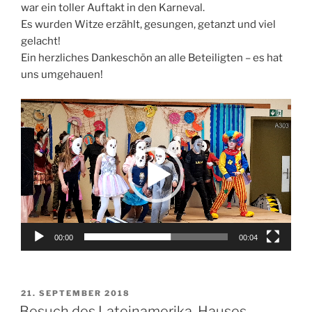
war ein toller Auftakt in den Karneval.
Es wurden Witze erzählt, gesungen, getanzt und viel
gelacht!
Ein herzliches Dankeschön an alle Beteiligten – es hat
uns umgehauen!
Video-
Player
00:00
00:04
VERÖFFENTLICHT
21. SEPTEMBER 2018
AM
Besuch des Lateinamerika-Hauses