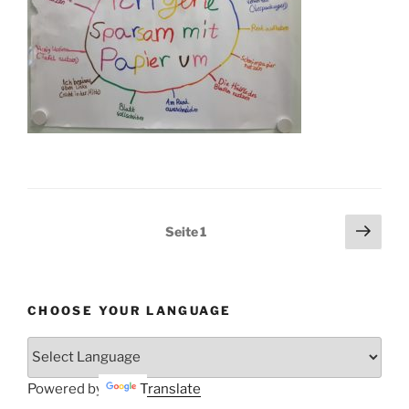
Seitennummerierung
Näch
Seite
1
Seit
der
Beiträge
CHOOSE YOUR LANGUAGE
Powered by
Translate