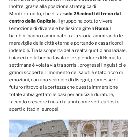
Inoltre, grazie alla posizione strategica di
Monterotondo, che dista
solo 25 minuti di treno dal
centro della Capitale
, il gruppo ha potuto vivere
l’emozione di diverse e bellissime gite a
Roma
. I
bambini hanno camminato tra la storia, ammirando le
meraviglie della città eterna e portando a casa ricordi
indelebili. Tra la scoperta della realtà quotidiana laziale,
i piaceri della buona tavola e lo splendore di Roma, la
settimana è volata via tra sorrisi, progressi linguistici e
grandi scoperte. Il momento dei saluti è stato ricco di
emozioni, con uno scambio di disegni, promesse di
futuro ritrovo e la certezza che questa immersione
totale abbia gettato le basi per amicizie durature,
facendo crescere i nostri alunni come veri, curiosi e
aperti cittadini europei.