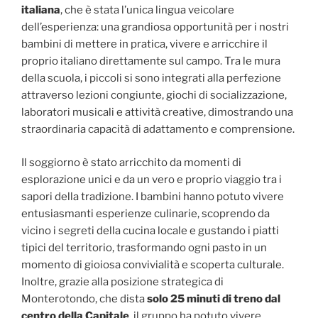
italiana
, che è stata l’unica lingua veicolare
dell’esperienza: una grandiosa opportunità per i nostri
bambini di mettere in pratica, vivere e arricchire il
proprio italiano direttamente sul campo. Tra le mura
della scuola, i piccoli si sono integrati alla perfezione
attraverso lezioni congiunte, giochi di socializzazione,
laboratori musicali e attività creative, dimostrando una
straordinaria capacità di adattamento e comprensione.
Il soggiorno è stato arricchito da momenti di
esplorazione unici e da un vero e proprio viaggio tra i
sapori della tradizione. I bambini hanno potuto vivere
entusiasmanti esperienze culinarie, scoprendo da
vicino i segreti della cucina locale e gustando i piatti
tipici del territorio, trasformando ogni pasto in un
momento di gioiosa convivialità e scoperta culturale.
Inoltre, grazie alla posizione strategica di
Monterotondo, che dista
solo 25 minuti di treno dal
centro della Capitale
, il gruppo ha potuto vivere