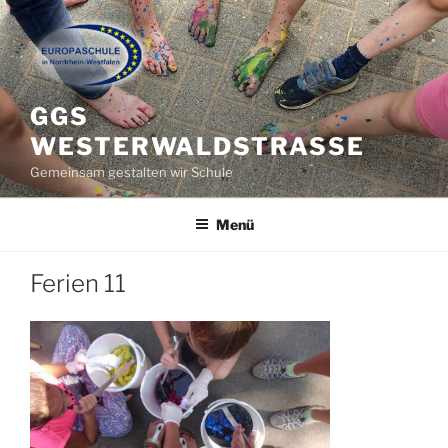
Zum
Inhalt
springen
GGS
WESTERWALDSTRASSE
Gemeinsam gestalten wir Schule
Menü
Ferien 11