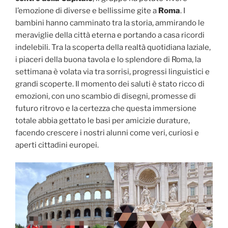
l’emozione di diverse e bellissime gite a
Roma
. I
bambini hanno camminato tra la storia, ammirando le
meraviglie della città eterna e portando a casa ricordi
indelebili. Tra la scoperta della realtà quotidiana laziale,
i piaceri della buona tavola e lo splendore di Roma, la
settimana è volata via tra sorrisi, progressi linguistici e
grandi scoperte. Il momento dei saluti è stato ricco di
emozioni, con uno scambio di disegni, promesse di
futuro ritrovo e la certezza che questa immersione
totale abbia gettato le basi per amicizie durature,
facendo crescere i nostri alunni come veri, curiosi e
aperti cittadini europei.