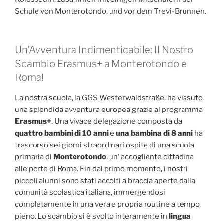
Schule von Monterotondo, und vor dem Trevi-Brunnen.
Un’Avventura Indimenticabile: Il Nostro
Scambio Erasmus+ a Monterotondo e
Roma!
La nostra scuola, la GGS Westerwaldstraße, ha vissuto
una splendida avventura europea grazie al programma
Erasmus+
. Una vivace delegazione composta da
quattro bambini di 10 anni
e
una bambina di 8 anni
ha
trascorso sei giorni straordinari ospite di una scuola
primaria di
Monterotondo
, un‘ accogliente cittadina
alle porte di Roma. Fin dal primo momento, i nostri
piccoli alunni sono stati accolti a braccia aperte dalla
comunità scolastica italiana, immergendosi
completamente in una vera e propria routine a tempo
pieno. Lo scambio si è svolto interamente in
lingua