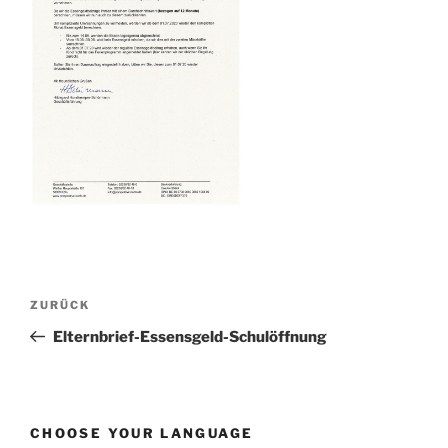
Beitragsnavigation
Vorheriger
ZURÜCK
Beitrag
Elternbrief-Essensgeld-Schulöffnung
CHOOSE YOUR LANGUAGE