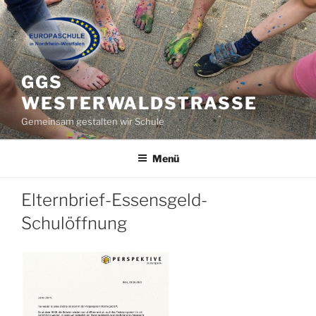
Zum
Inhalt
springen
GGS
WESTERWALDSTRASSE
Gemeinsam gestalten wir Schule
Menü
Elternbrief-Essensgeld-
Schulöffnung