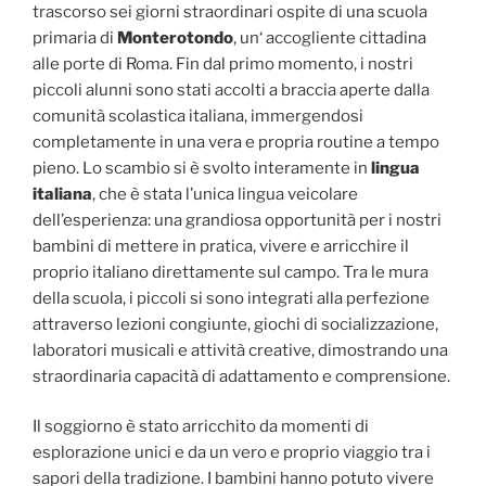
trascorso sei giorni straordinari ospite di una scuola
primaria di
Monterotondo
, un‘ accogliente cittadina
alle porte di Roma. Fin dal primo momento, i nostri
piccoli alunni sono stati accolti a braccia aperte dalla
comunità scolastica italiana, immergendosi
completamente in una vera e propria routine a tempo
pieno. Lo scambio si è svolto interamente in
lingua
italiana
, che è stata l’unica lingua veicolare
dell’esperienza: una grandiosa opportunità per i nostri
bambini di mettere in pratica, vivere e arricchire il
proprio italiano direttamente sul campo. Tra le mura
della scuola, i piccoli si sono integrati alla perfezione
attraverso lezioni congiunte, giochi di socializzazione,
laboratori musicali e attività creative, dimostrando una
straordinaria capacità di adattamento e comprensione.
Il soggiorno è stato arricchito da momenti di
esplorazione unici e da un vero e proprio viaggio tra i
sapori della tradizione. I bambini hanno potuto vivere