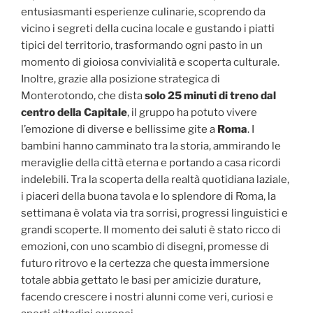
entusiasmanti esperienze culinarie, scoprendo da
vicino i segreti della cucina locale e gustando i piatti
tipici del territorio, trasformando ogni pasto in un
momento di gioiosa convivialità e scoperta culturale.
Inoltre, grazie alla posizione strategica di
Monterotondo, che dista
solo 25 minuti di treno dal
centro della Capitale
, il gruppo ha potuto vivere
l’emozione di diverse e bellissime gite a
Roma
. I
bambini hanno camminato tra la storia, ammirando le
meraviglie della città eterna e portando a casa ricordi
indelebili. Tra la scoperta della realtà quotidiana laziale,
i piaceri della buona tavola e lo splendore di Roma, la
settimana è volata via tra sorrisi, progressi linguistici e
grandi scoperte. Il momento dei saluti è stato ricco di
emozioni, con uno scambio di disegni, promesse di
futuro ritrovo e la certezza che questa immersione
totale abbia gettato le basi per amicizie durature,
facendo crescere i nostri alunni come veri, curiosi e