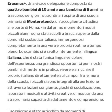
Erasmus+
. Una vivace delegazione composta da
quattro bambini di 10 anni
e
una bambina di 8 anni
ha
trascorso sei giorni straordinari ospite di una scuola
primaria di
Monterotondo
, un‘ accogliente cittadina
alle porte di Roma. Fin dal primo momento, i nostri
piccoli alunni sono stati accolti a braccia aperte dalla
comunità scolastica italiana, immergendosi
completamente in una vera e propria routine a tempo
pieno. Lo scambio si è svolto interamente in
lingua
italiana
, che è stata l’unica lingua veicolare
dell’esperienza: una grandiosa opportunità per i nostri
bambini di mettere in pratica, vivere e arricchire il
proprio italiano direttamente sul campo. Tra le mura
della scuola, i piccoli si sono integrati alla perfezione
attraverso lezioni congiunte, giochi di socializzazione,
laboratori musicali e attività creative, dimostrando una
straordinaria capacità di adattamento e comprensione.
Il soggiorno è stato arricchito da momenti di