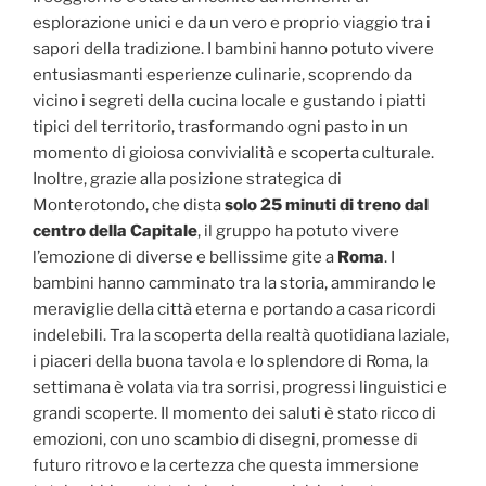
esplorazione unici e da un vero e proprio viaggio tra i
sapori della tradizione. I bambini hanno potuto vivere
entusiasmanti esperienze culinarie, scoprendo da
vicino i segreti della cucina locale e gustando i piatti
tipici del territorio, trasformando ogni pasto in un
momento di gioiosa convivialità e scoperta culturale.
Inoltre, grazie alla posizione strategica di
Monterotondo, che dista
solo 25 minuti di treno dal
centro della Capitale
, il gruppo ha potuto vivere
l’emozione di diverse e bellissime gite a
Roma
. I
bambini hanno camminato tra la storia, ammirando le
meraviglie della città eterna e portando a casa ricordi
indelebili. Tra la scoperta della realtà quotidiana laziale,
i piaceri della buona tavola e lo splendore di Roma, la
settimana è volata via tra sorrisi, progressi linguistici e
grandi scoperte. Il momento dei saluti è stato ricco di
emozioni, con uno scambio di disegni, promesse di
futuro ritrovo e la certezza che questa immersione