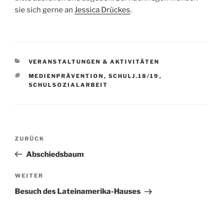
sie sich gerne an
Jessica Drückes
.
KATEGORIEN
VERANSTALTUNGEN & AKTIVITÄTEN
SCHLAGWÖRTER
MEDIENPRÄVENTION
,
SCHULJ.18/19
,
SCHULSOZIALARBEIT
Beitragsnavigation
Vorheriger
ZURÜCK
Beitrag
Abschiedsbaum
Nächster
WEITER
Beitrag
Besuch des Lateinamerika-Hauses