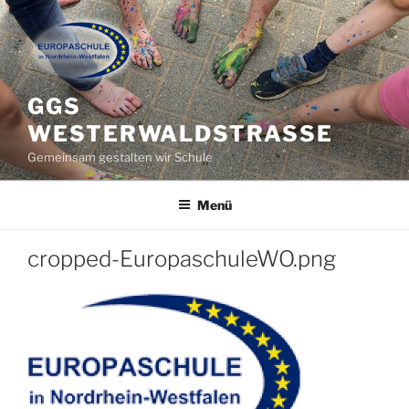
Zum
Inhalt
springen
GGS
WESTERWALDSTRASSE
Gemeinsam gestalten wir Schule
Menü
cropped-EuropaschuleWO.png