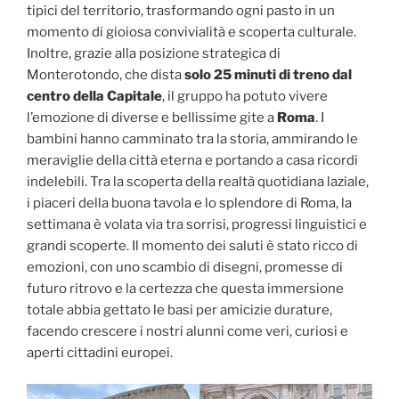
tipici del territorio, trasformando ogni pasto in un
momento di gioiosa convivialità e scoperta culturale.
Inoltre, grazie alla posizione strategica di
Monterotondo, che dista
solo 25 minuti di treno dal
centro della Capitale
, il gruppo ha potuto vivere
l’emozione di diverse e bellissime gite a
Roma
. I
bambini hanno camminato tra la storia, ammirando le
meraviglie della città eterna e portando a casa ricordi
indelebili. Tra la scoperta della realtà quotidiana laziale,
i piaceri della buona tavola e lo splendore di Roma, la
settimana è volata via tra sorrisi, progressi linguistici e
grandi scoperte. Il momento dei saluti è stato ricco di
emozioni, con uno scambio di disegni, promesse di
futuro ritrovo e la certezza che questa immersione
totale abbia gettato le basi per amicizie durature,
facendo crescere i nostri alunni come veri, curiosi e
aperti cittadini europei.