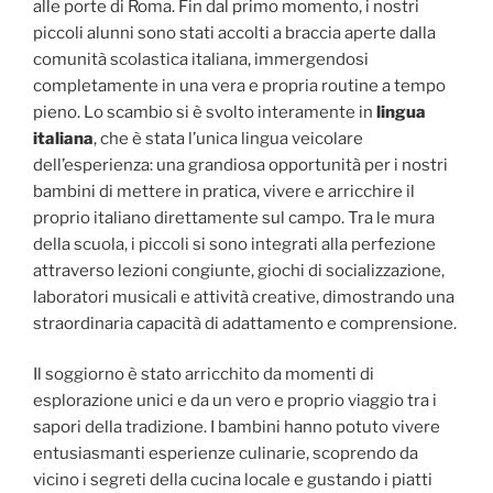
alle porte di Roma. Fin dal primo momento, i nostri
piccoli alunni sono stati accolti a braccia aperte dalla
comunità scolastica italiana, immergendosi
completamente in una vera e propria routine a tempo
pieno. Lo scambio si è svolto interamente in
lingua
italiana
, che è stata l’unica lingua veicolare
dell’esperienza: una grandiosa opportunità per i nostri
bambini di mettere in pratica, vivere e arricchire il
proprio italiano direttamente sul campo. Tra le mura
della scuola, i piccoli si sono integrati alla perfezione
attraverso lezioni congiunte, giochi di socializzazione,
laboratori musicali e attività creative, dimostrando una
straordinaria capacità di adattamento e comprensione.
Il soggiorno è stato arricchito da momenti di
esplorazione unici e da un vero e proprio viaggio tra i
sapori della tradizione. I bambini hanno potuto vivere
entusiasmanti esperienze culinarie, scoprendo da
vicino i segreti della cucina locale e gustando i piatti