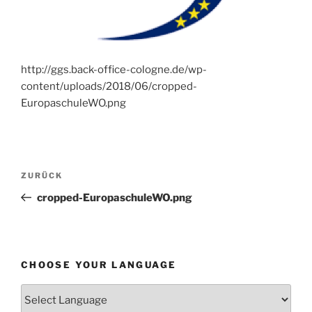
http://ggs.back-office-cologne.de/wp-
content/uploads/2018/06/cropped-
EuropaschuleWO.png
Beitragsnavigation
Vorheriger
ZURÜCK
Beitrag
cropped-EuropaschuleWO.png
CHOOSE YOUR LANGUAGE