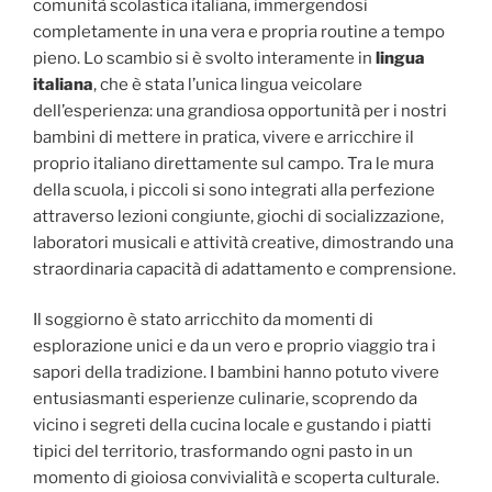
comunità scolastica italiana, immergendosi
completamente in una vera e propria routine a tempo
pieno. Lo scambio si è svolto interamente in
lingua
italiana
, che è stata l’unica lingua veicolare
dell’esperienza: una grandiosa opportunità per i nostri
bambini di mettere in pratica, vivere e arricchire il
proprio italiano direttamente sul campo. Tra le mura
della scuola, i piccoli si sono integrati alla perfezione
attraverso lezioni congiunte, giochi di socializzazione,
laboratori musicali e attività creative, dimostrando una
straordinaria capacità di adattamento e comprensione.
Il soggiorno è stato arricchito da momenti di
esplorazione unici e da un vero e proprio viaggio tra i
sapori della tradizione. I bambini hanno potuto vivere
entusiasmanti esperienze culinarie, scoprendo da
vicino i segreti della cucina locale e gustando i piatti
tipici del territorio, trasformando ogni pasto in un
momento di gioiosa convivialità e scoperta culturale.