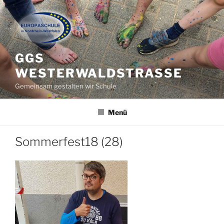
Zum
Inhalt
springen
GGS
WESTERWALDSTRASSE
Gemeinsam gestalten wir Schule
Menü
Sommerfest18 (28)