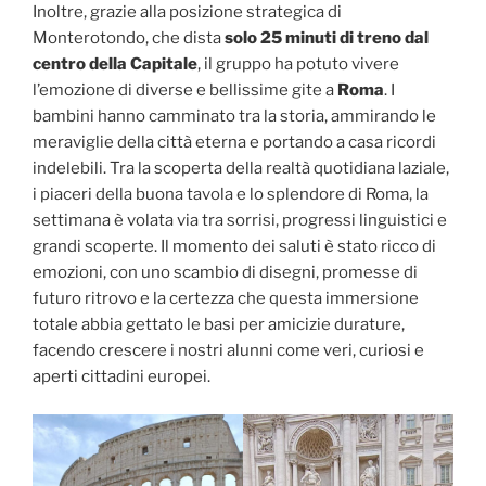
Inoltre, grazie alla posizione strategica di
Monterotondo, che dista
solo 25 minuti di treno dal
centro della Capitale
, il gruppo ha potuto vivere
l’emozione di diverse e bellissime gite a
Roma
. I
bambini hanno camminato tra la storia, ammirando le
meraviglie della città eterna e portando a casa ricordi
indelebili. Tra la scoperta della realtà quotidiana laziale,
i piaceri della buona tavola e lo splendore di Roma, la
settimana è volata via tra sorrisi, progressi linguistici e
grandi scoperte. Il momento dei saluti è stato ricco di
emozioni, con uno scambio di disegni, promesse di
futuro ritrovo e la certezza che questa immersione
totale abbia gettato le basi per amicizie durature,
facendo crescere i nostri alunni come veri, curiosi e
aperti cittadini europei.