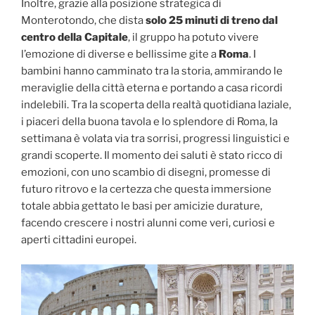
Inoltre, grazie alla posizione strategica di
Monterotondo, che dista
solo 25 minuti di treno dal
centro della Capitale
, il gruppo ha potuto vivere
l’emozione di diverse e bellissime gite a
Roma
. I
bambini hanno camminato tra la storia, ammirando le
meraviglie della città eterna e portando a casa ricordi
indelebili. Tra la scoperta della realtà quotidiana laziale,
i piaceri della buona tavola e lo splendore di Roma, la
settimana è volata via tra sorrisi, progressi linguistici e
grandi scoperte. Il momento dei saluti è stato ricco di
emozioni, con uno scambio di disegni, promesse di
futuro ritrovo e la certezza che questa immersione
totale abbia gettato le basi per amicizie durature,
facendo crescere i nostri alunni come veri, curiosi e
aperti cittadini europei.