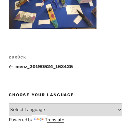
Beitragsnavigation
Vorheriger
ZURÜCK
Beitrag
menz_20190524_163425
CHOOSE YOUR LANGUAGE
Powered by
Translate