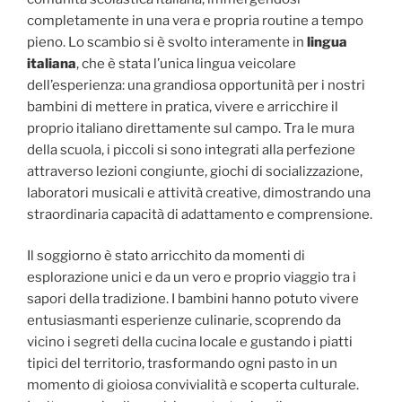
completamente in una vera e propria routine a tempo
pieno. Lo scambio si è svolto interamente in
lingua
italiana
, che è stata l’unica lingua veicolare
dell’esperienza: una grandiosa opportunità per i nostri
bambini di mettere in pratica, vivere e arricchire il
proprio italiano direttamente sul campo. Tra le mura
della scuola, i piccoli si sono integrati alla perfezione
attraverso lezioni congiunte, giochi di socializzazione,
laboratori musicali e attività creative, dimostrando una
straordinaria capacità di adattamento e comprensione.
Il soggiorno è stato arricchito da momenti di
esplorazione unici e da un vero e proprio viaggio tra i
sapori della tradizione. I bambini hanno potuto vivere
entusiasmanti esperienze culinarie, scoprendo da
vicino i segreti della cucina locale e gustando i piatti
tipici del territorio, trasformando ogni pasto in un
momento di gioiosa convivialità e scoperta culturale.