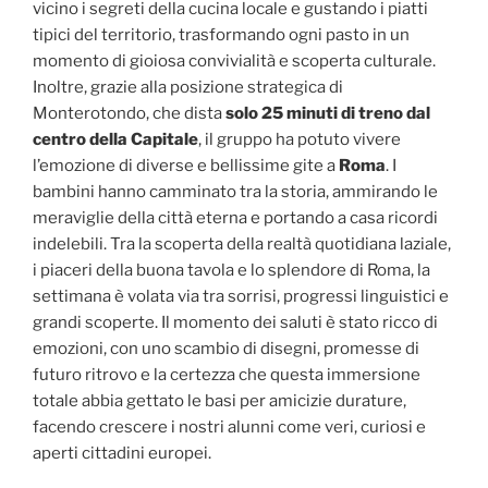
vicino i segreti della cucina locale e gustando i piatti
tipici del territorio, trasformando ogni pasto in un
momento di gioiosa convivialità e scoperta culturale.
Inoltre, grazie alla posizione strategica di
Monterotondo, che dista
solo 25 minuti di treno dal
centro della Capitale
, il gruppo ha potuto vivere
l’emozione di diverse e bellissime gite a
Roma
. I
bambini hanno camminato tra la storia, ammirando le
meraviglie della città eterna e portando a casa ricordi
indelebili. Tra la scoperta della realtà quotidiana laziale,
i piaceri della buona tavola e lo splendore di Roma, la
settimana è volata via tra sorrisi, progressi linguistici e
grandi scoperte. Il momento dei saluti è stato ricco di
emozioni, con uno scambio di disegni, promesse di
futuro ritrovo e la certezza che questa immersione
totale abbia gettato le basi per amicizie durature,
facendo crescere i nostri alunni come veri, curiosi e
aperti cittadini europei.