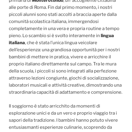
primaria di
Monterotondo
, un‘ accogliente cittadina
alle porte di Roma. Fin dal primo momento, i nostri
piccoli alunni sono stati accolti a braccia aperte dalla
comunità scolastica italiana, immergendosi
completamente in una vera e propria routine a tempo
pieno. Lo scambio si è svolto interamente in
lingua
italiana
, che è stata l’unica lingua veicolare
dell’esperienza: una grandiosa opportunità per i nostri
bambini di mettere in pratica, vivere e arricchire il
proprio italiano direttamente sul campo. Tra le mura
della scuola, i piccoli si sono integrati alla perfezione
attraverso lezioni congiunte, giochi di socializzazione,
laboratori musicali e attività creative, dimostrando una
straordinaria capacità di adattamento e comprensione.
Il soggiorno è stato arricchito da momenti di
esplorazione unici e da un vero e proprio viaggio tra i
sapori della tradizione. I bambini hanno potuto vivere
entusiasmanti esperienze culinarie, scoprendo da