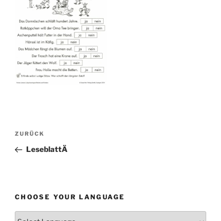
Beitragsnavigation
Vorheriger
ZURÜCK
Beitrag
LeseblattÄ
CHOOSE YOUR LANGUAGE