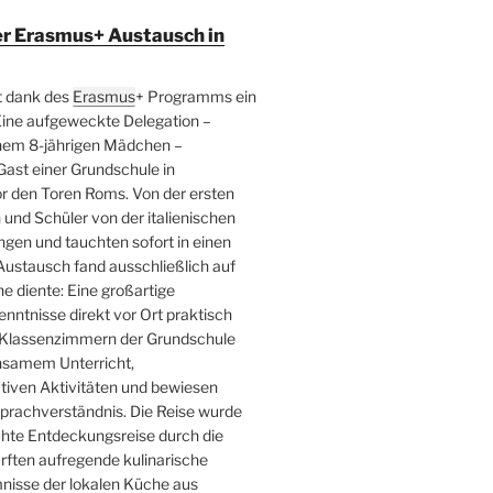
er Erasmus+ Austausch in
t dank des
Erasmus
+ Programms ein
Eine aufgeweckte Delegation –
inem 8-jährigen Mädchen –
ast einer Grundschule in
r den Toren Roms. Von der ersten
und Schüler von der italienischen
en und tauchten sofort in einen
Austausch fand ausschließlich auf
he diente: Eine großartige
kenntnisse direkt vor Ort praktisch
n Klassenzimmern der Grundschule
insamem Unterricht,
tiven Aktivitäten und bewiesen
prachverständnis. Die Reise wurde
chte Entdeckungsreise durch die
urften aufregende kulinarische
nisse der lokalen Küche aus