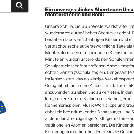
Suchen
Ein unvergessliches Abenteuer: Uns
Monterotondo und Rom!
Unsere Schule, die GGS Westerwaldstraße, ha
E
wunderbares europäisches Abenteuer erlebt. 
bestehend aus vier 10-jährigen Kindern und e
verbrachte sechs außergewöhnliche Tage als G
Monterotondo, einer charmanten Kleinstadt vo
Minute an wurden unsere kleinen Schülerinnen 
Schulgemeinschaft mit offenen Armen empfang
echten Ganztagsschulalltag ein. Der gesamte 
Italienisch statt, das als einzige Verkehrssprac
Gelegenheit für unsere Kinder, ihre Italienisch
anzuwenden, zu leben und zu vertiefen. In de
integrierten sich die Kleinen perfekt bei geme
Kennenlernspielen, Musik-Workshops und krea
dabei ein beeindruckendes Anpassungs- und S
zudem durch einzigartige Ausflüge und eine e
traditionellen Aromen bereichert. Die Kinder d
Erfahrungen machen, bei denen sie die Geheim