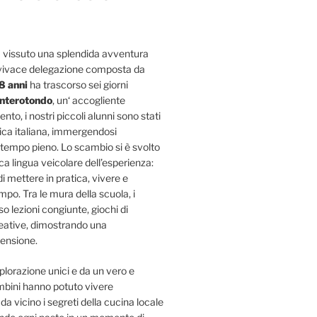
 vissuto una splendida avventura
 vivace delegazione composta da
8 anni
ha trascorso sei giorni
nterotondo
, un‘ accogliente
to, i nostri piccoli alunni sono stati
tica italiana, immergendosi
tempo pieno. Lo scambio si è svolto
ica lingua veicolare dell’esperienza:
i mettere in pratica, vivere e
ampo. Tra le mura della scuola, i
so lezioni congiunte, giochi di
creative, dimostrando una
ensione.
plorazione unici e da un vero e
bambini hanno potuto vivere
a vicino i segreti della cucina locale