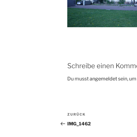
Schreibe einen Komm
Du musst
angemeldet
sein, u
Beitragsnavigation
Vorheriger
ZURÜCK
Beitrag
IMG_1462