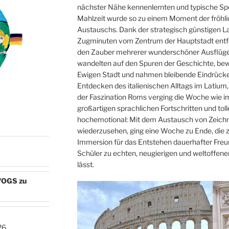
nächster Nähe kennenlernten und typische Spez
Mahlzeit wurde so zu einem Moment der fröhlic
Austauschs. Dank der strategisch günstigen L
Zugminuten vom Zentrum der Hauptstadt entfe
den Zauber mehrerer wunderschöner Ausflüge
wandelten auf den Spuren der Geschichte, be
Ewigen Stadt und nahmen bleibende Eindrück
Entdecken des italienischen Alltags im Latiu
der Faszination Roms verging die Woche wie im
großartigen sprachlichen Fortschritten und to
hochemotional: Mit dem Austausch von Zeich
N
wiederzusehen, ging eine Woche zu Ende, die ze
Immersion für das Entstehen dauerhafter Freun
Schüler zu echten, neugierigen und weltoffen
lässt.
e/OGS zu
26