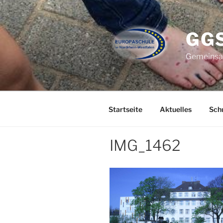
Zum
Inhalt
springen
GG
Gemeinsam
Startseite
Aktuelles
Schu
IMG_1462