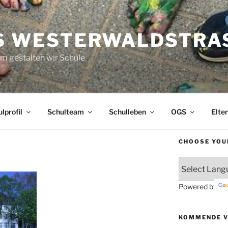
S WESTERWALDSTRAS
 gestalten wir Schule
lprofil
Schulteam
Schulleben
OGS
Elte
CHOOSE YOU
Powered by
KOMMENDE 