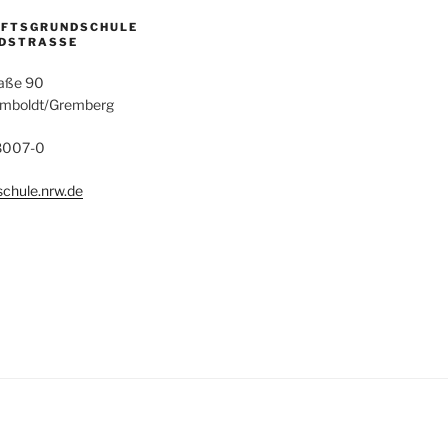
AFTSGRUNDSCHULE
DSTRASSE
aße 90
umboldt/Gremberg
28007-0
chule.nrw.de