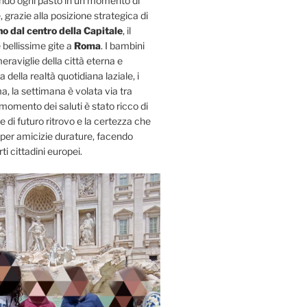
rmando ogni pasto in un momento di
, grazie alla posizione strategica di
no dal centro della Capitale
, il
 bellissime gite a
Roma
. I bambini
raviglie della città eterna e
 della realtà quotidiana laziale, i
a, la settimana è volata via tra
Il momento dei saluti è stato ricco di
di futuro ritrovo e la certezza che
 per amicizie durature, facendo
ti cittadini europei.