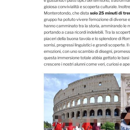
e gustando i piatti tipici del territorio, trasfo
gioiosa convivialità e scoperta culturale. Inoltre
Monterotondo, che dista
solo 25 minuti di tre
gruppo ha potuto vivere l’emozione di diverse e
hanno camminato tra la storia, ammirando le me
portando a casa ricordi indelebili. Tra la scoperta
piaceri della buona tavola e lo splendore di Rom
sorrisi, progressi linguistici e grandi scoperte. 
emozioni, con uno scambio di disegni, promesse 
questa immersione totale abbia gettato le basi
crescere i nostri alunni come veri, curiosi e aper