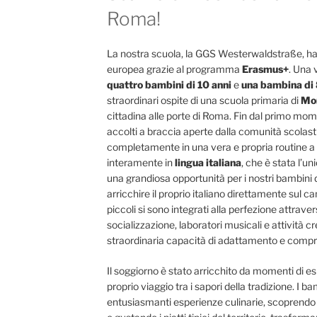
Roma!
La nostra scuola, la GGS Westerwaldstraße, ha
europea grazie al programma
Erasmus+
. Una
quattro bambini di 10 anni
e
una bambina di 
straordinari ospite di una scuola primaria di
Mo
cittadina alle porte di Roma. Fin dal primo momen
accolti a braccia aperte dalla comunità scolas
completamente in una vera e propria routine a 
interamente in
lingua italiana
, che è stata l’un
una grandiosa opportunità per i nostri bambini d
arricchire il proprio italiano direttamente sul c
piccoli si sono integrati alla perfezione attraver
socializzazione, laboratori musicali e attività 
straordinaria capacità di adattamento e compr
Il soggiorno è stato arricchito da momenti di es
proprio viaggio tra i sapori della tradizione. I 
entusiasmanti esperienze culinarie, scoprendo d