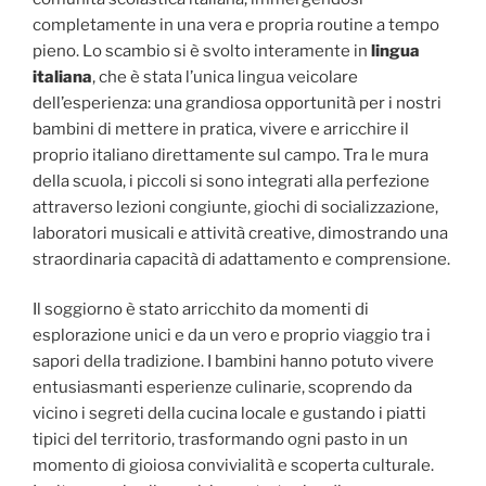
completamente in una vera e propria routine a tempo
pieno. Lo scambio si è svolto interamente in
lingua
italiana
, che è stata l’unica lingua veicolare
dell’esperienza: una grandiosa opportunità per i nostri
bambini di mettere in pratica, vivere e arricchire il
proprio italiano direttamente sul campo. Tra le mura
della scuola, i piccoli si sono integrati alla perfezione
attraverso lezioni congiunte, giochi di socializzazione,
laboratori musicali e attività creative, dimostrando una
straordinaria capacità di adattamento e comprensione.
Il soggiorno è stato arricchito da momenti di
esplorazione unici e da un vero e proprio viaggio tra i
sapori della tradizione. I bambini hanno potuto vivere
entusiasmanti esperienze culinarie, scoprendo da
vicino i segreti della cucina locale e gustando i piatti
tipici del territorio, trasformando ogni pasto in un
momento di gioiosa convivialità e scoperta culturale.