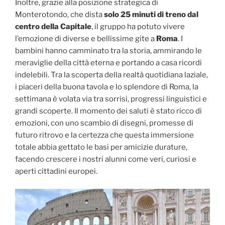
Inoltre, grazie alla posizione strategica di
Monterotondo, che dista
solo 25 minuti di treno dal
centro della Capitale
, il gruppo ha potuto vivere
l’emozione di diverse e bellissime gite a
Roma
. I
bambini hanno camminato tra la storia, ammirando le
meraviglie della città eterna e portando a casa ricordi
indelebili. Tra la scoperta della realtà quotidiana laziale,
i piaceri della buona tavola e lo splendore di Roma, la
settimana è volata via tra sorrisi, progressi linguistici e
grandi scoperte. Il momento dei saluti è stato ricco di
emozioni, con uno scambio di disegni, promesse di
futuro ritrovo e la certezza che questa immersione
totale abbia gettato le basi per amicizie durature,
facendo crescere i nostri alunni come veri, curiosi e
aperti cittadini europei.