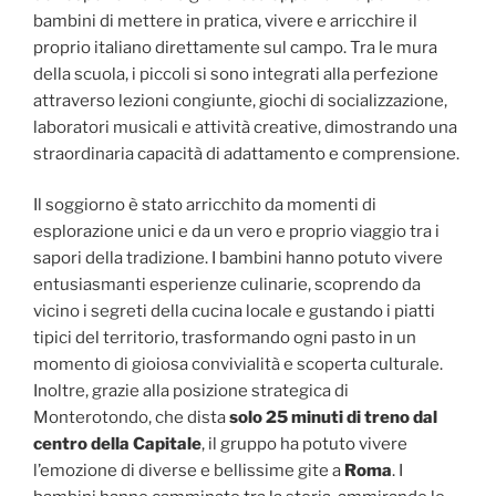
bambini di mettere in pratica, vivere e arricchire il
proprio italiano direttamente sul campo. Tra le mura
della scuola, i piccoli si sono integrati alla perfezione
attraverso lezioni congiunte, giochi di socializzazione,
laboratori musicali e attività creative, dimostrando una
straordinaria capacità di adattamento e comprensione.
Il soggiorno è stato arricchito da momenti di
esplorazione unici e da un vero e proprio viaggio tra i
sapori della tradizione. I bambini hanno potuto vivere
entusiasmanti esperienze culinarie, scoprendo da
vicino i segreti della cucina locale e gustando i piatti
tipici del territorio, trasformando ogni pasto in un
momento di gioiosa convivialità e scoperta culturale.
Inoltre, grazie alla posizione strategica di
Monterotondo, che dista
solo 25 minuti di treno dal
centro della Capitale
, il gruppo ha potuto vivere
l’emozione di diverse e bellissime gite a
Roma
. I