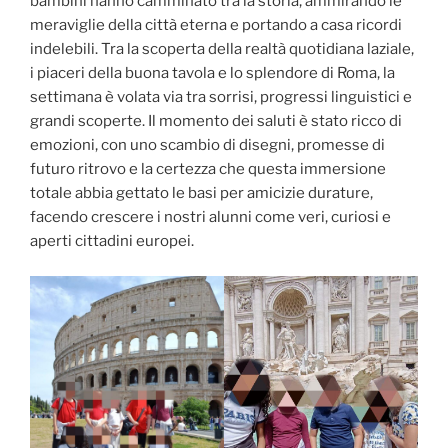
bambini hanno camminato tra la storia, ammirando le
meraviglie della città eterna e portando a casa ricordi
indelebili. Tra la scoperta della realtà quotidiana laziale,
i piaceri della buona tavola e lo splendore di Roma, la
settimana è volata via tra sorrisi, progressi linguistici e
grandi scoperte. Il momento dei saluti è stato ricco di
emozioni, con uno scambio di disegni, promesse di
futuro ritrovo e la certezza che questa immersione
totale abbia gettato le basi per amicizie durature,
facendo crescere i nostri alunni come veri, curiosi e
aperti cittadini europei.