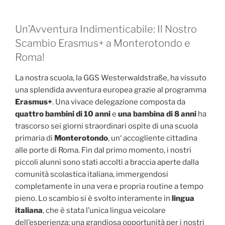
Un’Avventura Indimenticabile: Il Nostro
Scambio Erasmus+ a Monterotondo e
Roma!
La nostra scuola, la GGS Westerwaldstraße, ha vissuto
una splendida avventura europea grazie al programma
Erasmus+
. Una vivace delegazione composta da
quattro bambini di 10 anni
e
una bambina di 8 anni
ha
trascorso sei giorni straordinari ospite di una scuola
primaria di
Monterotondo
, un‘ accogliente cittadina
alle porte di Roma. Fin dal primo momento, i nostri
piccoli alunni sono stati accolti a braccia aperte dalla
comunità scolastica italiana, immergendosi
completamente in una vera e propria routine a tempo
pieno. Lo scambio si è svolto interamente in
lingua
italiana
, che è stata l’unica lingua veicolare
dell’esperienza: una grandiosa opportunità per i nostri