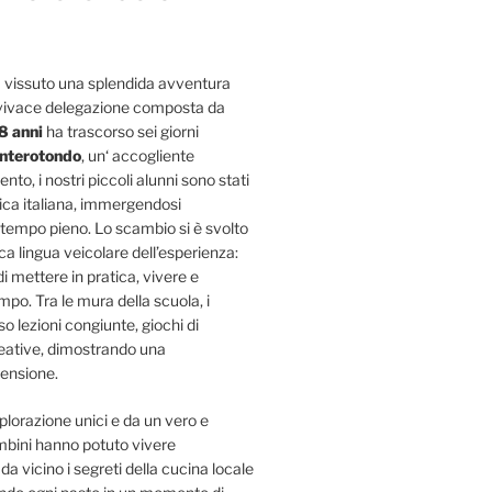
 vissuto una splendida avventura
 vivace delegazione composta da
8 anni
ha trascorso sei giorni
nterotondo
, un‘ accogliente
to, i nostri piccoli alunni sono stati
tica italiana, immergendosi
tempo pieno. Lo scambio si è svolto
ica lingua veicolare dell’esperienza:
i mettere in pratica, vivere e
ampo. Tra le mura della scuola, i
so lezioni congiunte, giochi di
creative, dimostrando una
ensione.
plorazione unici e da un vero e
bambini hanno potuto vivere
a vicino i segreti della cucina locale