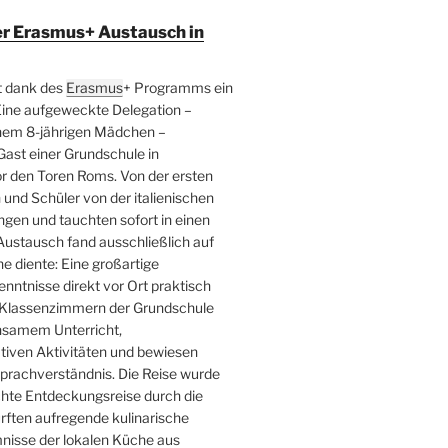
er Erasmus+ Austausch in
t dank des
Erasmus
+ Programms ein
Eine aufgeweckte Delegation –
inem 8-jährigen Mädchen –
ast einer Grundschule in
r den Toren Roms. Von der ersten
und Schüler von der italienischen
en und tauchten sofort in einen
Austausch fand ausschließlich auf
he diente: Eine großartige
kenntnisse direkt vor Ort praktisch
n Klassenzimmern der Grundschule
insamem Unterricht,
tiven Aktivitäten und bewiesen
prachverständnis. Die Reise wurde
chte Entdeckungsreise durch die
urften aufregende kulinarische
nisse der lokalen Küche aus