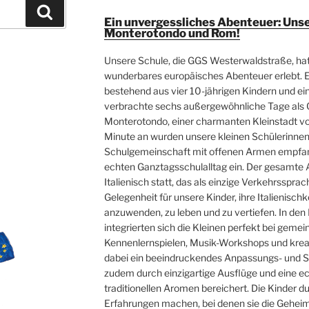
Suchen
Ein unvergessliches Abenteuer: Uns
Monterotondo und Rom!
Unsere Schule, die GGS Westerwaldstraße, ha
E
wunderbares europäisches Abenteuer erlebt. 
bestehend aus vier 10-jährigen Kindern und e
verbrachte sechs außergewöhnliche Tage als G
Monterotondo, einer charmanten Kleinstadt vo
Minute an wurden unsere kleinen Schülerinnen 
Schulgemeinschaft mit offenen Armen empfang
echten Ganztagsschulalltag ein. Der gesamte 
Italienisch statt, das als einzige Verkehrssprac
Gelegenheit für unsere Kinder, ihre Italienisch
anzuwenden, zu leben und zu vertiefen. In de
integrierten sich die Kleinen perfekt bei geme
Kennenlernspielen, Musik-Workshops und krea
dabei ein beeindruckendes Anpassungs- und S
zudem durch einzigartige Ausflüge und eine e
traditionellen Aromen bereichert. Die Kinder d
Erfahrungen machen, bei denen sie die Geheim