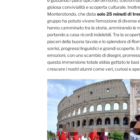
e gustando i piatti tipici del territorio, trasfo
gioiosa convivialità e scoperta culturale. Inoltre
Monterotondo, che dista
solo 25 minuti di tre
gruppo ha potuto vivere l’emozione di diverse e
hanno camminato tra la storia, ammirando le me
portando a casa ricordi indelebili. Tra la scoperta
piaceri della buona tavola e lo splendore di Rom
sorrisi, progressi linguistici e grandi scoperte. 
emozioni, con uno scambio di disegni, promesse 
questa immersione totale abbia gettato le basi
crescere i nostri alunni come veri, curiosi e aper