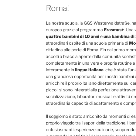
Roma!
La nostra scuola, la GGS Westerwaldstraße, ha
europea grazie al programma
Erasmus+
. Una
quattro bambini di 10 anni
e
una bambina di 
straordinari ospite di una scuola primaria di
Mo
cittadina alle porte di Roma. Fin dal primo momen
accolti a braccia aperte dalla comunità scolas
completamente in una vera e propria routine a 
interamente in
lingua italiana
, che è stata l’un
una grandiosa opportunità per i nostri bambini d
arricchire il proprio italiano direttamente sul c
piccoli si sono integrati alla perfezione attraver
socializzazione, laboratori musicali e attività 
straordinaria capacità di adattamento e compr
Il soggiorno è stato arricchito da momenti di es
proprio viaggio tra i sapori della tradizione. I 
entusiasmanti esperienze culinarie, scoprendo d