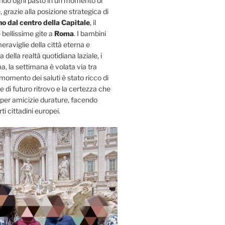
rmando ogni pasto in un momento di
, grazie alla posizione strategica di
no dal centro della Capitale
, il
 bellissime gite a
Roma
. I bambini
raviglie della città eterna e
 della realtà quotidiana laziale, i
a, la settimana è volata via tra
Il momento dei saluti è stato ricco di
di futuro ritrovo e la certezza che
 per amicizie durature, facendo
ti cittadini europei.