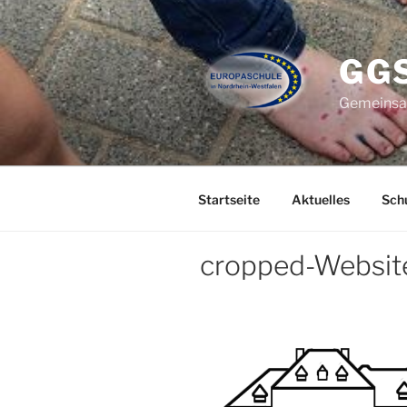
Zum
Inhalt
springen
GG
Gemeinsam
Startseite
Aktuelles
Schu
cropped-Websit