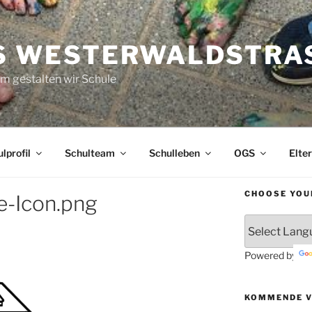
S WESTERWALDSTRAS
 gestalten wir Schule
lprofil
Schulteam
Schulleben
OGS
Elte
CHOOSE YOU
e-Icon.png
Powered by
KOMMENDE 