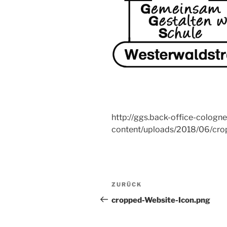
http://ggs.back-office-cologn
content/uploads/2018/06/cro
Beitragsnavigation
Vorheriger
ZURÜCK
Beitrag
cropped-Website-Icon.png