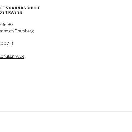
AFTSGRUNDSCHULE
DSTRASSE
aße 90
umboldt/Gremberg
28007-0
chule.nrw.de