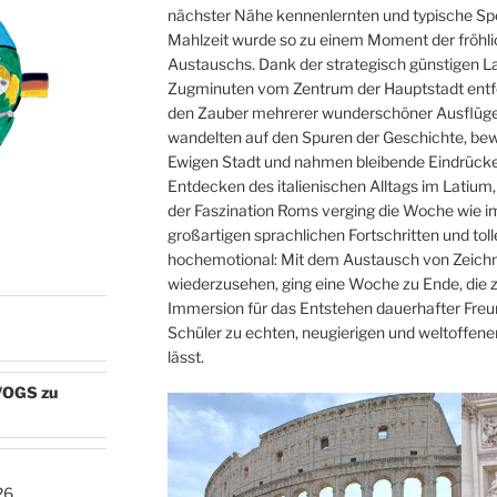
nächster Nähe kennenlernten und typische Spez
Mahlzeit wurde so zu einem Moment der fröhlic
Austauschs. Dank der strategisch günstigen L
Zugminuten vom Zentrum der Hauptstadt entfe
den Zauber mehrerer wunderschöner Ausflüge
wandelten auf den Spuren der Geschichte, be
Ewigen Stadt und nahmen bleibende Eindrück
Entdecken des italienischen Alltags im Latiu
der Faszination Roms verging die Woche wie im
großartigen sprachlichen Fortschritten und to
hochemotional: Mit dem Austausch von Zeich
N
wiederzusehen, ging eine Woche zu Ende, die ze
Immersion für das Entstehen dauerhafter Freun
Schüler zu echten, neugierigen und weltoffen
lässt.
e/OGS zu
26