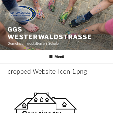
Zum
Inhalt
springen
GGS
WESTERWALDSTRASSE
Gemeinsam gestalten wir Schule
Menü
cropped-Website-Icon-1.png