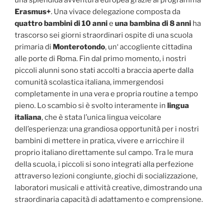
una splendida avventura europea grazie al programma
Erasmus+
. Una vivace delegazione composta da
quattro bambini di 10 anni
e
una bambina di 8 anni
ha
trascorso sei giorni straordinari ospite di una scuola
primaria di
Monterotondo
, un‘ accogliente cittadina
alle porte di Roma. Fin dal primo momento, i nostri
piccoli alunni sono stati accolti a braccia aperte dalla
comunità scolastica italiana, immergendosi
completamente in una vera e propria routine a tempo
pieno. Lo scambio si è svolto interamente in
lingua
italiana
, che è stata l’unica lingua veicolare
dell’esperienza: una grandiosa opportunità per i nostri
bambini di mettere in pratica, vivere e arricchire il
proprio italiano direttamente sul campo. Tra le mura
della scuola, i piccoli si sono integrati alla perfezione
attraverso lezioni congiunte, giochi di socializzazione,
laboratori musicali e attività creative, dimostrando una
straordinaria capacità di adattamento e comprensione.