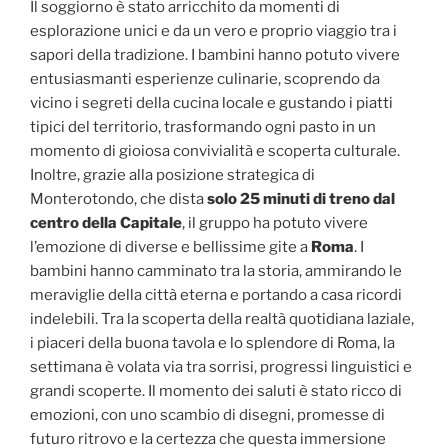
Il soggiorno è stato arricchito da momenti di
esplorazione unici e da un vero e proprio viaggio tra i
sapori della tradizione. I bambini hanno potuto vivere
entusiasmanti esperienze culinarie, scoprendo da
vicino i segreti della cucina locale e gustando i piatti
tipici del territorio, trasformando ogni pasto in un
momento di gioiosa convivialità e scoperta culturale.
Inoltre, grazie alla posizione strategica di
Monterotondo, che dista
solo 25 minuti di treno dal
centro della Capitale
, il gruppo ha potuto vivere
l’emozione di diverse e bellissime gite a
Roma
. I
bambini hanno camminato tra la storia, ammirando le
meraviglie della città eterna e portando a casa ricordi
indelebili. Tra la scoperta della realtà quotidiana laziale,
i piaceri della buona tavola e lo splendore di Roma, la
settimana è volata via tra sorrisi, progressi linguistici e
grandi scoperte. Il momento dei saluti è stato ricco di
emozioni, con uno scambio di disegni, promesse di
futuro ritrovo e la certezza che questa immersione