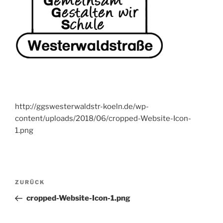
http://ggswesterwaldstr-koeln.de/wp-
content/uploads/2018/06/cropped-Website-Icon-
1.png
Beitragsnavigation
Vorheriger
ZURÜCK
Beitrag
cropped-Website-Icon-1.png