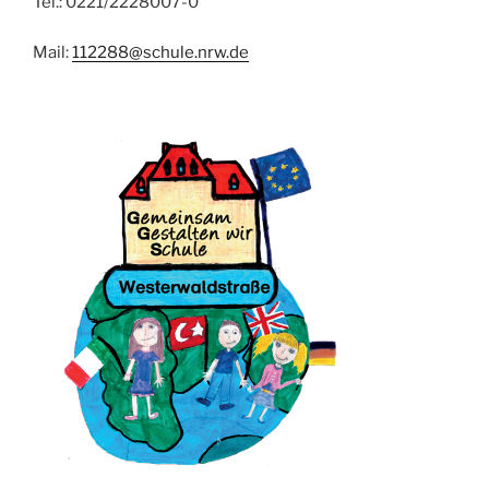
Tel.: 0221/2228007-0
Mail:
112288@schule.nrw.de