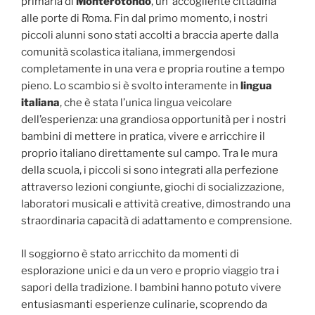
primaria di
Monterotondo
, un‘ accogliente cittadina
alle porte di Roma. Fin dal primo momento, i nostri
piccoli alunni sono stati accolti a braccia aperte dalla
comunità scolastica italiana, immergendosi
completamente in una vera e propria routine a tempo
pieno. Lo scambio si è svolto interamente in
lingua
italiana
, che è stata l’unica lingua veicolare
dell’esperienza: una grandiosa opportunità per i nostri
bambini di mettere in pratica, vivere e arricchire il
proprio italiano direttamente sul campo. Tra le mura
della scuola, i piccoli si sono integrati alla perfezione
attraverso lezioni congiunte, giochi di socializzazione,
laboratori musicali e attività creative, dimostrando una
straordinaria capacità di adattamento e comprensione.
Il soggiorno è stato arricchito da momenti di
esplorazione unici e da un vero e proprio viaggio tra i
sapori della tradizione. I bambini hanno potuto vivere
entusiasmanti esperienze culinarie, scoprendo da