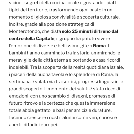
vicino i segreti della cucina locale e gustando i piatti
tipici del territorio, trasformando ogni pasto in un
momento di gioiosa convivialità e scoperta culturale.
Inoltre, grazie alla posizione strategica di
Monterotondo, che dista
solo 25 minuti di treno dal
centro della Capitale
, il gruppo ha potuto vivere
l’emozione di diverse e bellissime gite a
Roma
. I
bambini hanno camminato tra la storia, ammirando le
meraviglie della città eterna e portando a casa ricordi
indelebili. Tra la scoperta della realtà quotidiana laziale,
i piaceri della buona tavola e lo splendore di Roma, la
settimana è volata via tra sorrisi, progressi linguistici e
grandi scoperte. Il momento dei saluti è stato ricco di
emozioni, con uno scambio di disegni, promesse di
futuro ritrovo e la certezza che questa immersione
totale abbia gettato le basi per amicizie durature,
facendo crescere i nostri alunni come veri, curiosi e
aperti cittadini europei.