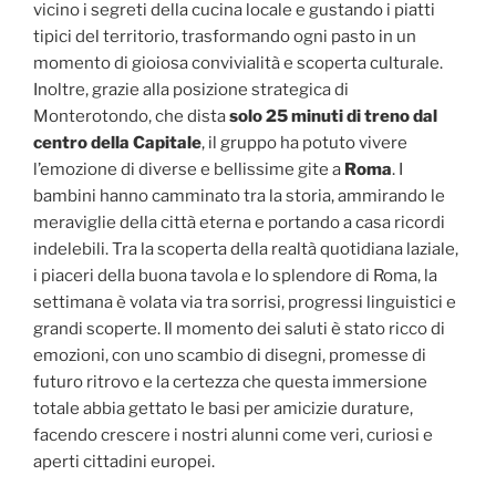
vicino i segreti della cucina locale e gustando i piatti
tipici del territorio, trasformando ogni pasto in un
momento di gioiosa convivialità e scoperta culturale.
Inoltre, grazie alla posizione strategica di
Monterotondo, che dista
solo 25 minuti di treno dal
centro della Capitale
, il gruppo ha potuto vivere
l’emozione di diverse e bellissime gite a
Roma
. I
bambini hanno camminato tra la storia, ammirando le
meraviglie della città eterna e portando a casa ricordi
indelebili. Tra la scoperta della realtà quotidiana laziale,
i piaceri della buona tavola e lo splendore di Roma, la
settimana è volata via tra sorrisi, progressi linguistici e
grandi scoperte. Il momento dei saluti è stato ricco di
emozioni, con uno scambio di disegni, promesse di
futuro ritrovo e la certezza che questa immersione
totale abbia gettato le basi per amicizie durature,
facendo crescere i nostri alunni come veri, curiosi e
aperti cittadini europei.