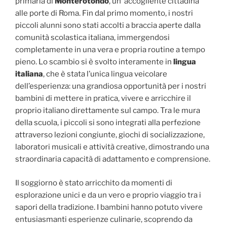
primaria di
Monterotondo
, un‘ accogliente cittadina
alle porte di Roma. Fin dal primo momento, i nostri
piccoli alunni sono stati accolti a braccia aperte dalla
comunità scolastica italiana, immergendosi
completamente in una vera e propria routine a tempo
pieno. Lo scambio si è svolto interamente in
lingua
italiana
, che è stata l’unica lingua veicolare
dell’esperienza: una grandiosa opportunità per i nostri
bambini di mettere in pratica, vivere e arricchire il
proprio italiano direttamente sul campo. Tra le mura
della scuola, i piccoli si sono integrati alla perfezione
attraverso lezioni congiunte, giochi di socializzazione,
laboratori musicali e attività creative, dimostrando una
straordinaria capacità di adattamento e comprensione.
Il soggiorno è stato arricchito da momenti di
esplorazione unici e da un vero e proprio viaggio tra i
sapori della tradizione. I bambini hanno potuto vivere
entusiasmanti esperienze culinarie, scoprendo da