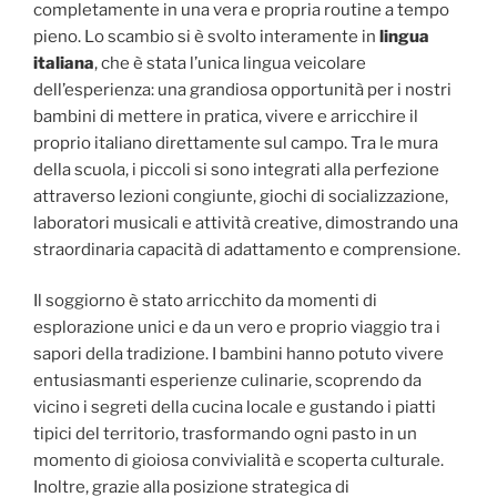
completamente in una vera e propria routine a tempo
pieno. Lo scambio si è svolto interamente in
lingua
italiana
, che è stata l’unica lingua veicolare
dell’esperienza: una grandiosa opportunità per i nostri
bambini di mettere in pratica, vivere e arricchire il
proprio italiano direttamente sul campo. Tra le mura
della scuola, i piccoli si sono integrati alla perfezione
attraverso lezioni congiunte, giochi di socializzazione,
laboratori musicali e attività creative, dimostrando una
straordinaria capacità di adattamento e comprensione.
Il soggiorno è stato arricchito da momenti di
esplorazione unici e da un vero e proprio viaggio tra i
sapori della tradizione. I bambini hanno potuto vivere
entusiasmanti esperienze culinarie, scoprendo da
vicino i segreti della cucina locale e gustando i piatti
tipici del territorio, trasformando ogni pasto in un
momento di gioiosa convivialità e scoperta culturale.
Inoltre, grazie alla posizione strategica di