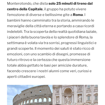
Monterotondo, che dista
solo 25 minuti di treno dal
centro della Capitale
, il gruppo ha potuto vivere
l’emozione di diverse e bellissime gite a
Roma
. I
bambini hanno camminato tra la storia, ammirando le
meraviglie della città eterna e portando a casa ricordi
indelebili. Tra la scoperta della realtà quotidiana laziale,
i piaceri della buona tavola e lo splendore di Roma, la
settimana è volata via tra sorrisi, progressi linguistici e
grandi scoperte. Il momento dei saluti è stato ricco di
emozioni, con uno scambio di disegni, promesse di
futuro ritrovo e la certezza che questa immersione
totale abbia gettato le basi per amicizie durature,
facendo crescere i nostri alunni come veri, curiosi e
aperti cittadini europei.