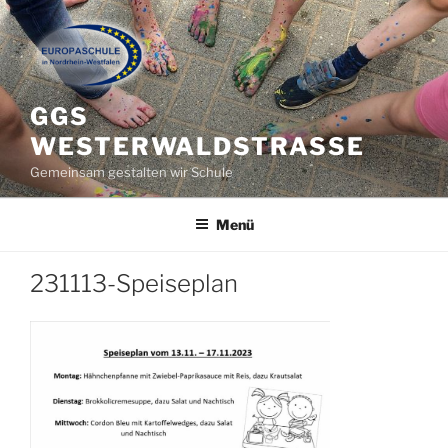
Zum
Inhalt
springen
GGS
WESTERWALDSTRASSE
Gemeinsam gestalten wir Schule
Menü
231113-Speiseplan