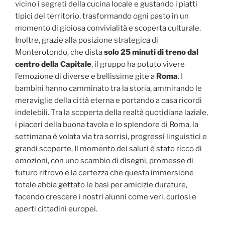
vicino i segreti della cucina locale e gustando i piatti
tipici del territorio, trasformando ogni pasto in un
momento di gioiosa convivialità e scoperta culturale.
Inoltre, grazie alla posizione strategica di
Monterotondo, che dista
solo 25 minuti di treno dal
centro della Capitale
, il gruppo ha potuto vivere
l’emozione di diverse e bellissime gite a
Roma
. I
bambini hanno camminato tra la storia, ammirando le
meraviglie della città eterna e portando a casa ricordi
indelebili. Tra la scoperta della realtà quotidiana laziale,
i piaceri della buona tavola e lo splendore di Roma, la
settimana è volata via tra sorrisi, progressi linguistici e
grandi scoperte. Il momento dei saluti è stato ricco di
emozioni, con uno scambio di disegni, promesse di
futuro ritrovo e la certezza che questa immersione
totale abbia gettato le basi per amicizie durature,
facendo crescere i nostri alunni come veri, curiosi e
aperti cittadini europei.