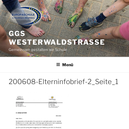
Zum
Inhalt
springen
GGS
WESTERWALDSTRASSE
Gemeinsam gestalten wir Schule
Menü
200608-Elterninfobrief-2_Seite_1