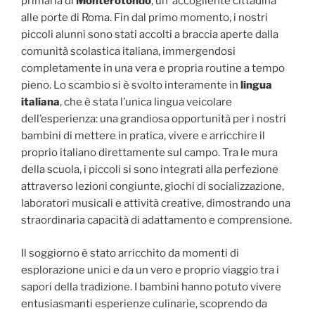
primaria di
Monterotondo
, un‘ accogliente cittadina
alle porte di Roma. Fin dal primo momento, i nostri
piccoli alunni sono stati accolti a braccia aperte dalla
comunità scolastica italiana, immergendosi
completamente in una vera e propria routine a tempo
pieno. Lo scambio si è svolto interamente in
lingua
italiana
, che è stata l’unica lingua veicolare
dell’esperienza: una grandiosa opportunità per i nostri
bambini di mettere in pratica, vivere e arricchire il
proprio italiano direttamente sul campo. Tra le mura
della scuola, i piccoli si sono integrati alla perfezione
attraverso lezioni congiunte, giochi di socializzazione,
laboratori musicali e attività creative, dimostrando una
straordinaria capacità di adattamento e comprensione.
Il soggiorno è stato arricchito da momenti di
esplorazione unici e da un vero e proprio viaggio tra i
sapori della tradizione. I bambini hanno potuto vivere
entusiasmanti esperienze culinarie, scoprendo da