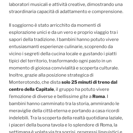
laboratori musicali e attività creative, dimostrando una
straordinaria capacità di adattamento e comprensione.
Il soggiorno è stato arricchito da momenti di
esplorazione unici e da un vero e proprio viaggio tra i
sapori della tradizione. I bambini hanno potuto vivere
entusiasmanti esperienze culinarie, scoprendo da
vicino i segreti della cucina locale e gustando i piatti
tipici del territorio, trasformando ogni pasto in un
momento di gioiosa convivialità e scoperta culturale.
Inoltre, grazie alla posizione strategica di
Monterotondo, che dista
solo 25 minuti di treno dal
centro della Capitale
, il gruppo ha potuto vivere
l’emozione di diverse e bellissime gite a
Roma
. I
bambini hanno camminato tra la storia, ammirando le
meraviglie della città eterna e portando a casa ricordi
indelebili. Tra la scoperta della realtà quotidiana laziale,
i piaceri della buona tavola e lo splendore di Roma, la
settimana è volata via tra sorrisi, progressi linguistici e