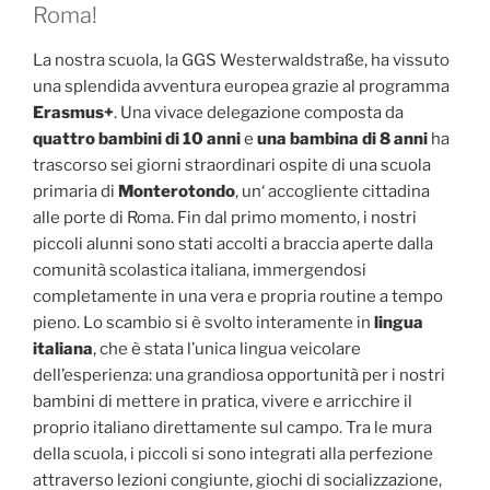
Roma!
La nostra scuola, la GGS Westerwaldstraße, ha vissuto
una splendida avventura europea grazie al programma
Erasmus+
. Una vivace delegazione composta da
quattro bambini di 10 anni
e
una bambina di 8 anni
ha
trascorso sei giorni straordinari ospite di una scuola
primaria di
Monterotondo
, un‘ accogliente cittadina
alle porte di Roma. Fin dal primo momento, i nostri
piccoli alunni sono stati accolti a braccia aperte dalla
comunità scolastica italiana, immergendosi
completamente in una vera e propria routine a tempo
pieno. Lo scambio si è svolto interamente in
lingua
italiana
, che è stata l’unica lingua veicolare
dell’esperienza: una grandiosa opportunità per i nostri
bambini di mettere in pratica, vivere e arricchire il
proprio italiano direttamente sul campo. Tra le mura
della scuola, i piccoli si sono integrati alla perfezione
attraverso lezioni congiunte, giochi di socializzazione,