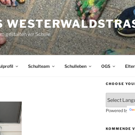
S WESTERWALDSTRAS
 gestalten wir Schule
lprofil
Schulteam
Schulleben
OGS
Elte
CHOOSE YOU
Powered by
KOMMENDE 