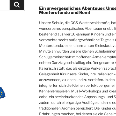
Suchen
Ein unvergessliches Abenteuer: Uns
Monterotondo und Rom!
Unsere Schule, die GGS Westerwaldstraße, ha
E
wunderbares europäisches Abenteuer erlebt. 
bestehend aus vier 10-jährigen Kindern und e
verbrachte sechs außergewöhnliche Tage als G
Monterotondo, einer charmanten Kleinstadt vo
Minute an wurden unsere kleinen Schülerinnen 
Schulgemeinschaft mit offenen Armen empfang
echten Ganztagsschulalltag ein. Der gesamte 
Italienisch statt, das als einzige Verkehrssprac
Gelegenheit für unsere Kinder, ihre Italienisch
anzuwenden, zu leben und zu vertiefen. In de
integrierten sich die Kleinen perfekt bei geme
Kennenlernspielen, Musik-Workshops und krea
dabei ein beeindruckendes Anpassungs- und S
zudem durch einzigartige Ausflüge und eine e
traditionellen Aromen bereichert. Die Kinder d
Erfahrungen machen, bei denen sie die Geheim