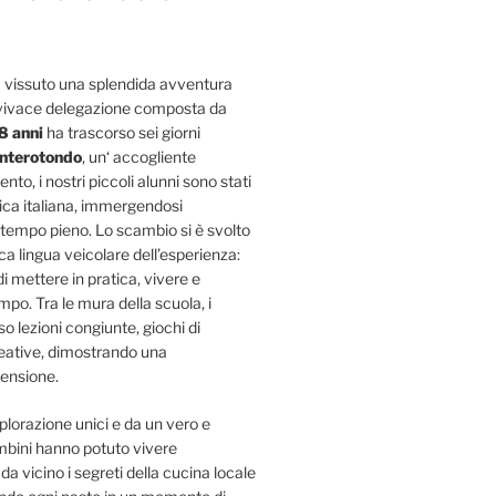
 vissuto una splendida avventura
 vivace delegazione composta da
8 anni
ha trascorso sei giorni
nterotondo
, un‘ accogliente
to, i nostri piccoli alunni sono stati
tica italiana, immergendosi
tempo pieno. Lo scambio si è svolto
ica lingua veicolare dell’esperienza:
i mettere in pratica, vivere e
ampo. Tra le mura della scuola, i
so lezioni congiunte, giochi di
creative, dimostrando una
ensione.
plorazione unici e da un vero e
bambini hanno potuto vivere
a vicino i segreti della cucina locale