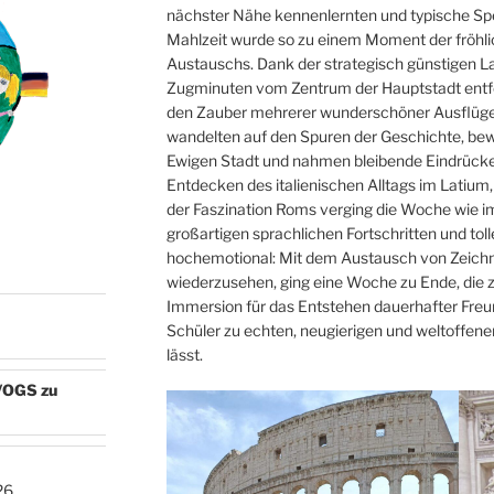
nächster Nähe kennenlernten und typische Spez
Mahlzeit wurde so zu einem Moment der fröhlic
Austauschs. Dank der strategisch günstigen L
Zugminuten vom Zentrum der Hauptstadt entfe
den Zauber mehrerer wunderschöner Ausflüge
wandelten auf den Spuren der Geschichte, be
Ewigen Stadt und nahmen bleibende Eindrück
Entdecken des italienischen Alltags im Latiu
der Faszination Roms verging die Woche wie im
großartigen sprachlichen Fortschritten und to
hochemotional: Mit dem Austausch von Zeich
N
wiederzusehen, ging eine Woche zu Ende, die ze
Immersion für das Entstehen dauerhafter Freun
Schüler zu echten, neugierigen und weltoffen
lässt.
e/OGS zu
26