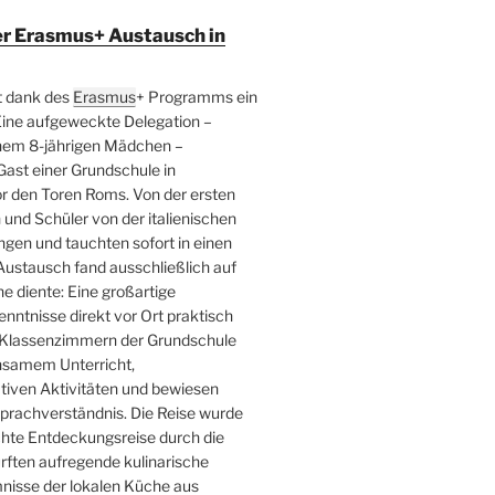
er Erasmus+ Austausch in
t dank des
Erasmus
+ Programms ein
Eine aufgeweckte Delegation –
inem 8-jährigen Mädchen –
ast einer Grundschule in
r den Toren Roms. Von der ersten
und Schüler von der italienischen
en und tauchten sofort in einen
Austausch fand ausschließlich auf
he diente: Eine großartige
kenntnisse direkt vor Ort praktisch
n Klassenzimmern der Grundschule
insamem Unterricht,
tiven Aktivitäten und bewiesen
prachverständnis. Die Reise wurde
chte Entdeckungsreise durch die
urften aufregende kulinarische
nisse der lokalen Küche aus