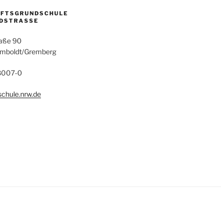
AFTSGRUNDSCHULE
DSTRASSE
aße 90
umboldt/Gremberg
28007-0
chule.nrw.de