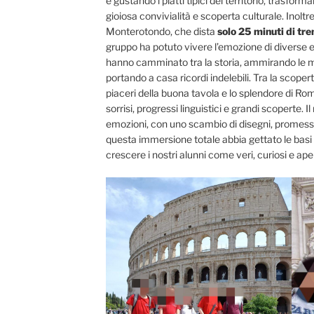
e gustando i piatti tipici del territorio, trasfo
gioiosa convivialità e scoperta culturale. Inoltre
Monterotondo, che dista
solo 25 minuti di tre
gruppo ha potuto vivere l’emozione di diverse e
hanno camminato tra la storia, ammirando le me
portando a casa ricordi indelebili. Tra la scoperta
piaceri della buona tavola e lo splendore di Rom
sorrisi, progressi linguistici e grandi scoperte. 
emozioni, con uno scambio di disegni, promesse 
questa immersione totale abbia gettato le basi
crescere i nostri alunni come veri, curiosi e aper