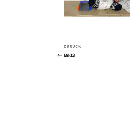
Beitragsnavigation
Vorheriger
ZURÜCK
Beitrag
Bild3