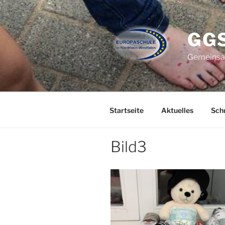
Zum
Inhalt
springen
GG
Gemeinsam
Startseite
Aktuelles
Schu
Bild3