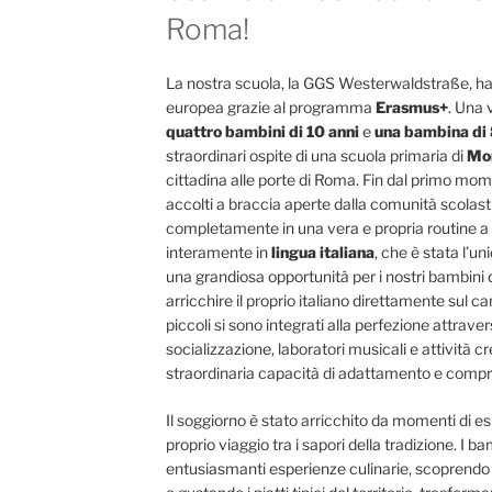
Roma!
La nostra scuola, la GGS Westerwaldstraße, ha
europea grazie al programma
Erasmus+
. Una
quattro bambini di 10 anni
e
una bambina di 
straordinari ospite di una scuola primaria di
Mo
cittadina alle porte di Roma. Fin dal primo momen
accolti a braccia aperte dalla comunità scolas
completamente in una vera e propria routine a 
interamente in
lingua italiana
, che è stata l’un
una grandiosa opportunità per i nostri bambini d
arricchire il proprio italiano direttamente sul c
piccoli si sono integrati alla perfezione attraver
socializzazione, laboratori musicali e attività 
straordinaria capacità di adattamento e compr
Il soggiorno è stato arricchito da momenti di es
proprio viaggio tra i sapori della tradizione. I 
entusiasmanti esperienze culinarie, scoprendo d