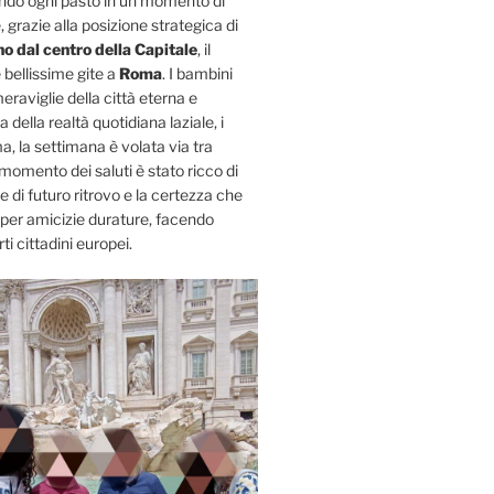
rmando ogni pasto in un momento di
, grazie alla posizione strategica di
no dal centro della Capitale
, il
 bellissime gite a
Roma
. I bambini
raviglie della città eterna e
 della realtà quotidiana laziale, i
a, la settimana è volata via tra
Il momento dei saluti è stato ricco di
di futuro ritrovo e la certezza che
 per amicizie durature, facendo
ti cittadini europei.